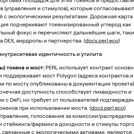
орговых площадок для этих токенов и предоставл
 (управления и стимулов), которые согласовываю
 с экологическими результатами. Дорожная карта
ция подчеркивают токенизированный углерод как
льный фокус и перечисляют дальнейшие шаги, таки
а DEX, аирдропы и партнерства. (
docs.perl.eco
)
внутрисетевая идентичность и утилита
ы) токена и мост:
PERL использует контракт основн
и поддерживает мост Polygon (адреса контрактов и
и по мосту опубликованы в документации проекта)
чечная доступность способствует ликвидности и
и с DeFi, но требует от пользователей подтвержде
окенов при использовании моста. (
docs.perl.eco
)
правление, голосование за комиссии/распределен
и стейкинга/фарминга доходности и стимулы торг
 связанные с экологическими активами, являются