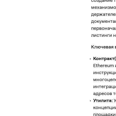
создание т
механизмов
держателей
документа
первонача
листинги н
Ключевая 
Контракт(
Ethereum 
инструкци
многоцепо
интеграци
адресов т
Утилита:
У
концепци
площадки,