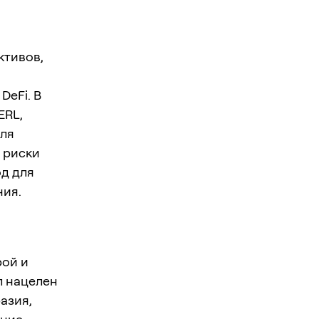
ктивов,
DeFi. В
ERL,
для
 риски
од для
ния.
рой и
л нацелен
азия,