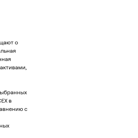
щают о
альная
чная
 активами,
выбранных
CEX в
равнению с
пных