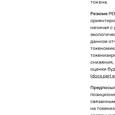
токена.
Резюме
PER
ориентиро
начиная с 
экологичес
данном от
токеномик
токенизир
снижения, 
оценки буд
(
docs.perl.
Предпосыл
позициони
связанным
на токени