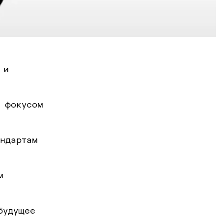
 и
м фокусом
андартам
м
будущее