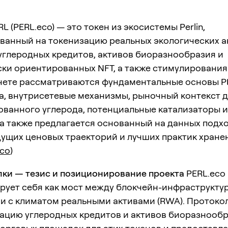
L (PERL.eco) — это токен из экосистемы Perlin,
ванный на токенизацию реальных экологических а
углеродных кредитов, активов биоразнообразия и
ки ориентированных NFT, а также стимулирования 
чете рассматриваются фундаментальные основы P
а, внутрисетевые механизмы, рыночный контекст 
ованного углерода, потенциальные катализаторы и
а также предлагается основанный на данных подх
ущих ценовых траекторий и лучших практик хране
eco
)
ки — тезис и позиционирование проекта
PERL.eco
рует себя как мост между блокчейн-инфраструкту
и с климатом реальными активами (RWA). Протоко
зацию углеродных кредитов и активов биоразнообр