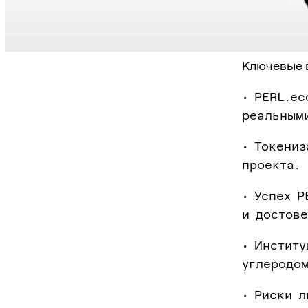
Ключевые 
• PERL.ec
реальным
• Токени
проекта.
• Успех P
и достов
• Инстит
углеродо
• Риски л