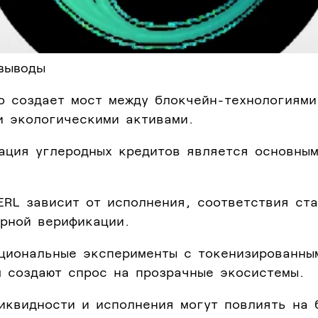
выводы
o создает мост между блокчейн-технологиями
и экологическими активами.
зация углеродных кредитов является основны
ERL зависит от исполнения, соответствия ст
ерной верификации.
уциональные эксперименты с токенизированны
м создают спрос на прозрачные экосистемы.
иквидности и исполнения могут повлиять на 