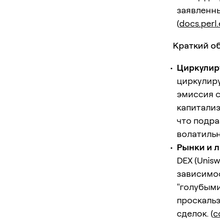
заявленн
(
docs.perl
Краткий о
Циркулир
циркулир
эмиссия с
капитализ
что подр
волатильн
Рынки и л
DEX (Unis
зависимос
"голубыми
проскальз
сделок. (
c