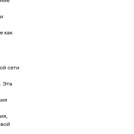
ение
т
 и
е как
ой сети
. Эта
ния
ия,
овой