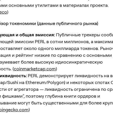
ыми основными утилитами в материалах проекта.
.eco
)
бзор токеномики (данные публичного рынка)
ующая и общая эмиссия:
Публичные трекеры сооб
ующей эмиссии PERL в сотни миллионов, а максим
оставляет около одного миллиарда токенов. Рыно
ация и рейтинг низкие по сравнению с основными
азумевает более высокую идиосинкратическую
ость. (
coinmarketcap.com
)
иквидность:
PERL демонстрирует ликвидность на 
wap/Sushi на Ethereum/Polygon) и некоторых спотах 
ти от агрегатора — ликвидность ограничена по с
 фишками", поэтому глубина книги ордеров и
ывание могут быть существенными для более кру
oingecko.com
)