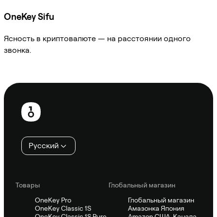
OneKey Sifu
Ясность в криптовалюте — на расстоянии одного
звонка.
Спросить Sifu
Нижний
колонтитул
Русский
Товары
Глобальный магазин
OneKey Pro
Глобальный магазин
OneKey Classic 1S
Амазонка Япония
OneKey Classic 1S Pure
Amazon США, Канада