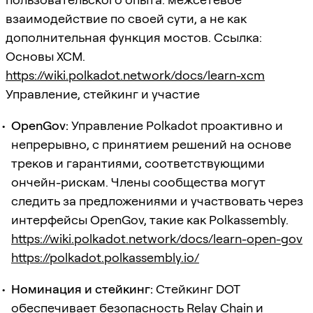
взаимодействие по своей сути, а не как
дополнительная функция мостов. Ссылка:
Основы XCM.
https://wiki.polkadot.network/docs/learn-xcm
Управление, стейкинг и участие
OpenGov:
Управление Polkadot проактивно и
непрерывно, с принятием решений на основе
треков и гарантиями, соответствующими
ончейн-рискам. Члены сообщества могут
следить за предложениями и участвовать через
интерфейсы OpenGov, такие как Polkassembly.
https://wiki.polkadot.network/docs/learn-open-gov
https://polkadot.polkassembly.io/
Номинация и стейкинг:
Стейкинг DOT
обеспечивает безопасность Relay Chain и