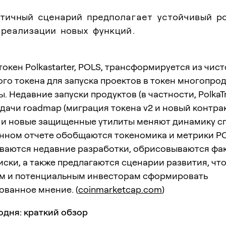
стичный сценарий предполагает устойчивый р
 реализации новых функций.
окен Polkastarter, POLS, трансформируется из чист
го токена для запуска проектов в токен многопро
. Недавние запуски продуктов (в частности, PolkaTr
дачи roadmap (миграция токена v2 и новый контра
) и новые защищенные утилиты меняют динамику с
анном отчете обобщаются токеномика и метрики PO
ваются недавние разработки, обрисовываются фа
иски, а также предлагаются сценарии развития, чт
м и потенциальным инвесторам сформировать
ованное мнение. (
coinmarketcap.com
)
годня: краткий обзор