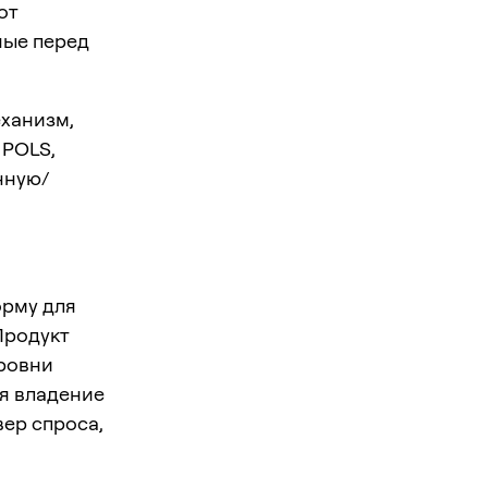
от
ные перед
еханизм,
 POLS,
чную/
орму для
Продукт
уровни
уя владение
ер спроса,