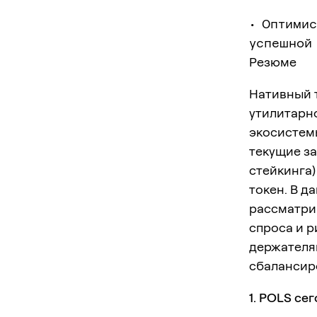
• Оптими
успешной
Резюме
Нативный т
утилитарно
экосистемы
текущие за
стейкинга
токен. В д
рассматри
спроса и р
держателя
сбалансир
1. POLS се