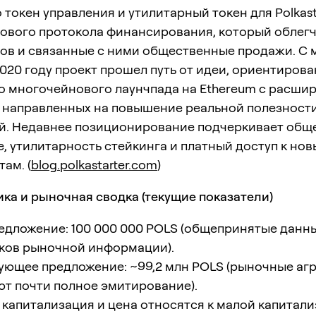
 токен управления и утилитарный токен для Polkasta
ового протокола финансирования, который облегча
нов и связанные с ними общественные продажи. С
2020 году проект прошел путь от идеи, ориентиров
до многочейнового лаунчпада на Ethereum с расши
, направленных на повышение реальной полезност
й. Недавнее позиционирование подчеркивает общ
, утилитарность стейкинга и платный доступ к но
ам. (
blog.polkastarter.com
)
ика и рыночная сводка (текущие показатели)
дложение: 100 000 000 POLS (общепринятые данн
ков рыночной информации).
ующее предложение: ~99,2 млн POLS (рыночные аг
т почти полное эмитирование).
капитализация и цена относятся к малой капитали