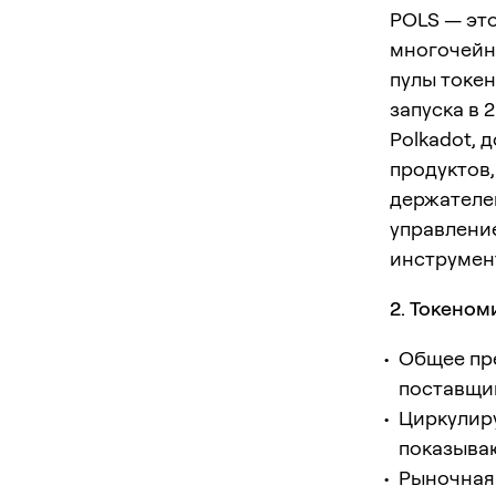
POLS — это
многочейн
пулы токе
запуска в 
Polkadot, 
продуктов
держателе
управление
инструмент
2. Токеном
Общее пре
поставщи
Циркулир
показываю
Рыночная 