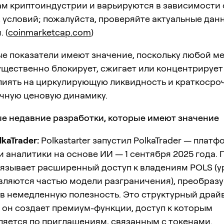
м криптоиндустрии и варьируются в зависимости 
условий; пожалуйста, проверяйте актуальные дан
 (
coinmarketcap.com
)
е показатели имеют значение, поскольку любой м
щественно блокирует, сжигает или концентрирует
лиять на циркулирующую ликвидность и краткосро
чную ценовую динамику.
ые недавние разработки, которые имеют значение
kaTrader:
Polkastarter запустил PolkaTrader — платф
и аналитики на основе ИИ — 1 сентября 2025 года. 
язывает расширенный доступ к владениям POLS (
вляются частью модели разграничения), преобраз
в немедленную полезность. Это структурный драйв
 он создает премиум-функции, доступ к которым
яется по приглашениям, связанным с токенами.