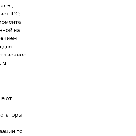
rter,
ет IDO,
 момента
анной на
рением
и для
ественное
вым
ые от
регаторы
зации по