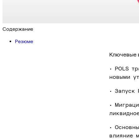
Содержание
Резюме
Ключевые 
• POLS т
новыми у
• Запуск 
• Миграци
ликвидно
• Основн
влияние 