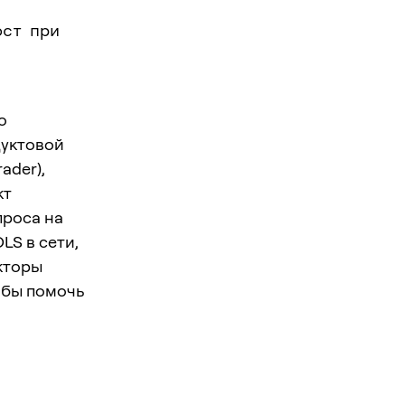
ост при
о
дуктовой
ader),
кт
проса на
LS в сети,
кторы
обы помочь