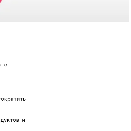
н с
сократить
одуктов и