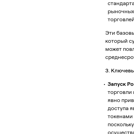
стандарта
рыночных 
торговлей.
Эти базовы
который су
может пов
среднесро
3. Ключев
Запуск Pol
торговли 
явно прив
доступа я
токенами 
поскольку
осуществл