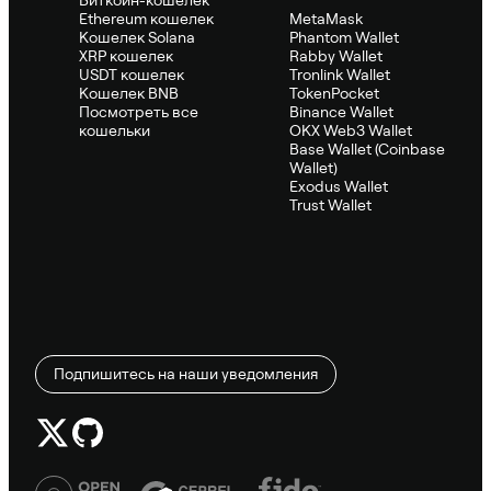
Биткоин-кошелек
Ethereum кошелек
MetaMask
Кошелек Solana
Phantom Wallet
XRP кошелек
Rabby Wallet
USDT кошелек
Tronlink Wallet
Кошелек BNB
TokenPocket
Посмотреть все
Binance Wallet
кошельки
OKX Web3 Wallet
Base Wallet (Coinbase
Wallet)
Exodus Wallet
Trust Wallet
Подпишитесь на наши уведомления