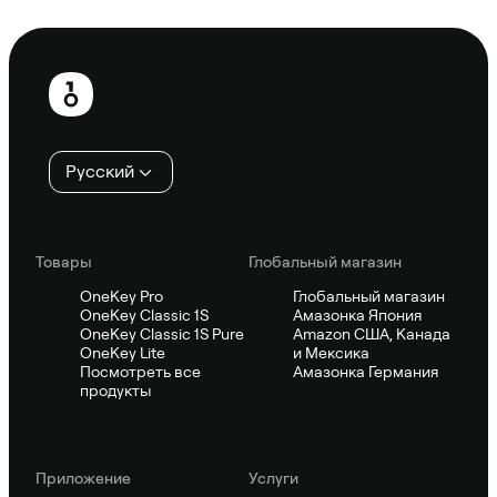
Спросить Sifu
Нижний
колонтитул
Русский
Товары
Глобальный магазин
OneKey Pro
Глобальный магазин
OneKey Classic 1S
Амазонка Япония
OneKey Classic 1S Pure
Amazon США, Канада
OneKey Lite
и Мексика
Посмотреть все
Амазонка Германия
продукты
Приложение
Услуги