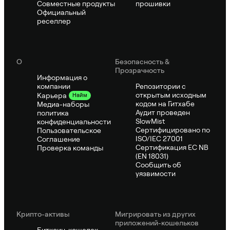
Совместные продукты
прошивки
Официальный
реселлер
О
Безопасность &
Прозрачность
Информация о
компании
Репозитории с
открытым исходным
Карьера
Найм
кодом на Гитхабе
Медиа-наборы
Аудит проведен
политика
SlowMist
конфиденциальности
Сертифицировано по
Пользовательское
ISO/IEC 27001
Соглашение
Сертификация ЕС NB
Проверка команды
(EN 18031)
Сообщить об
уязвимости
Крипто-активы
Мигрировать из других
приложений-кошельков