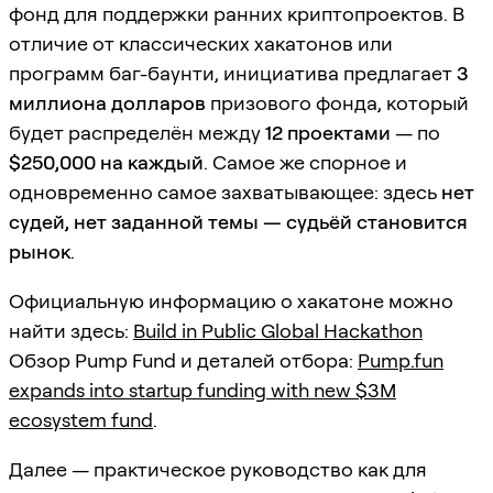
фонд для поддержки ранних криптопроектов. В
отличие от классических хакатонов или
программ баг-баунти, инициатива предлагает
3
миллиона долларов
призового фонда, который
будет распределён между
12 проектами
— по
$250,000 на каждый
. Самое же спорное и
одновременно самое захватывающее: здесь
нет
судей, нет заданной темы — судьёй становится
рынок
.
Официальную информацию о хакатоне можно
найти здесь:
Build in Public Global Hackathon
Обзор Pump Fund и деталей отбора:
Pump.fun
expands into startup funding with new $3M
ecosystem fund
.
Далее — практическое руководство как для