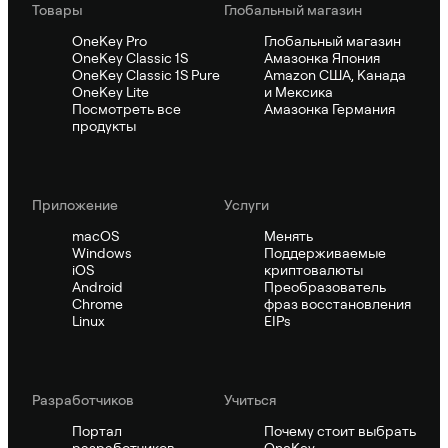
Товары
Глобальный магазин
OneKey Pro
Глобальный магазин
OneKey Classic 1S
Амазонка Япония
OneKey Classic 1S Pure
Amazon США, Канада
OneKey Lite
и Мексика
Посмотреть все
Амазонка Германия
продукты
Приложение
Услуги
macOS
Менять
Windows
Поддерживаемые
iOS
криптовалюты
Android
Преобразователь
Chrome
фраз восстановления
Linux
EIPs
Pазработчиков
Учиться
Портал
Почему стоит выбрать
разработчиков
OneKey