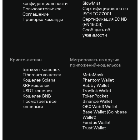
SlowMist
конфиденциальности
Сертифицировано по
Пользовательское
ISO/IEC 27001
Соглашение
Сертификация ЕС NB
Проверка команды
(EN 18031)
Сообщить об
уязвимости
Крипто-активы
Мигрировать из других
приложений-кошельков
Биткоин-кошелек
Ethereum кошелек
MetaMask
Кошелек Solana
Phantom Wallet
XRP кошелек
Rabby Wallet
USDT кошелек
Tronlink Wallet
Кошелек BNB
TokenPocket
Посмотреть все
Binance Wallet
кошельки
OKX Web3 Wallet
Base Wallet (Coinbase
Wallet)
Exodus Wallet
Trust Wallet