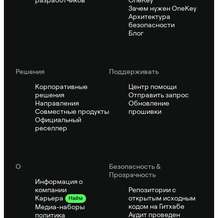
Зачем нужен OneKey
Архитектура
безопасности
Блог
Решения
Поддерживать
Корпоративные
Центр помощи
решения
Отправить запрос
Направления
Обновление
Совместные продукты
прошивки
Официальный
реселлер
О
Безопасность &
Прозрачность
Информация о
компании
Репозитории с
открытым исходным
Карьера
Найм
кодом на Гитхабе
Медиа-наборы
Аудит проведен
политика