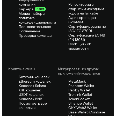
Информация о
компании
Репозитории с
открытым исходным
Карьера
Найм
кодом на Гитхабе
Медиа-наборы
Аудит проведен
политика
SlowMist
конфиденциальности
Сертифицировано по
Пользовательское
ISO/IEC 27001
Соглашение
Сертификация ЕС NB
Проверка команды
(EN 18031)
Сообщить об
уязвимости
Крипто-активы
Мигрировать из других
приложений-кошельков
Биткоин-кошелек
Ethereum кошелек
MetaMask
Кошелек Solana
Phantom Wallet
XRP кошелек
Rabby Wallet
USDT кошелек
Tronlink Wallet
Кошелек BNB
TokenPocket
Посмотреть все
Binance Wallet
кошельки
OKX Web3 Wallet
Base Wallet (Coinbase