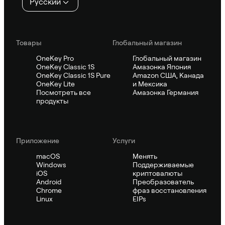
Русский
Товары
Глобальный магазин
OneKey Pro
Глобальный магазин
OneKey Classic 1S
Амазонка Япония
OneKey Classic 1S Pure
Amazon США, Канада
OneKey Lite
и Мексика
Посмотреть все
Амазонка Германия
продукты
Приложение
Услуги
macOS
Менять
Windows
Поддерживаемые
iOS
криптовалюты
Android
Преобразователь
Chrome
фраз восстановления
Linux
EIPs