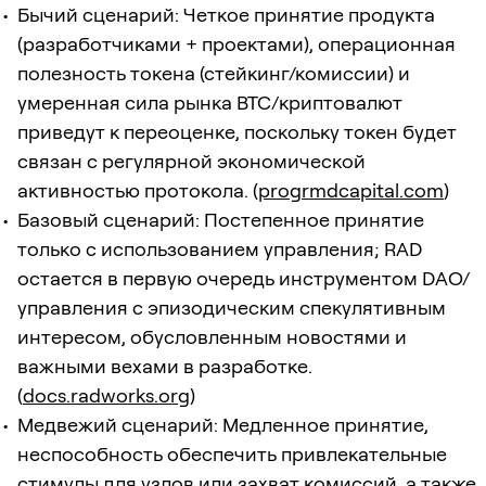
Бычий сценарий: Четкое принятие продукта
(разработчиками + проектами), операционная
полезность токена (стейкинг/комиссии) и
умеренная сила рынка BTC/криптовалют
приведут к переоценке, поскольку токен будет
связан с регулярной экономической
активностью протокола. (
progrmdcapital.com
)
Базовый сценарий: Постепенное принятие
только с использованием управления; RAD
остается в первую очередь инструментом DAO/
управления с эпизодическим спекулятивным
интересом, обусловленным новостями и
важными вехами в разработке.
(
docs.radworks.org
)
Медвежий сценарий: Медленное принятие,
неспособность обеспечить привлекательные
стимулы для узлов или захват комиссий, а также