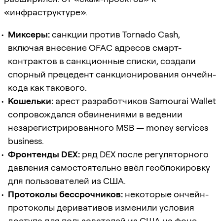
«инфраструктуре».
Миксеры:
санкции против Tornado Cash,
включая внесение OFAC адресов смарт-
контрактов в санкционные списки, создали
спорный прецедент санкционирования ончейн-
кода как такового.
Кошельки:
арест разработчиков Samourai Wallet
сопровождался обвинениями в ведении
незарегистрированного MSB — money services
business.
Фронтенды DEX:
ряд DEX после регуляторного
давления самостоятельно ввёл геоблокировку
для пользователей из США.
Протоколы бессрочников:
некоторые ончейн-
протоколы деривативов изменили условия
доступа для пользователей из США на фоне