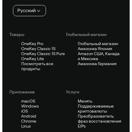
Русский
Товары
Глобальный магазин
OneKey Pro
Глобальный магазин
OneKey Classic 1S
Амазонка Япония
OneKey Classic 1S Pure
Amazon США, Канада
OneKey Lite
и Мексика
Посмотреть все
Амазонка Германия
продукты
Приложение
Услуги
macOS
Менять
Windows
Поддерживаемые
iOS
криптовалюты
Android
Преобразователь
Chrome
фраз восстановления
Linux
EIPs