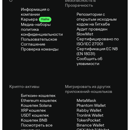
О
Безопасность &
Прозрачность
Информация о
компании
Репозитории с
открытым исходным
Карьера
Найм
кодом на Гитхабе
Медиа-наборы
Аудит проведен
политика
SlowMist
конфиденциальности
Сертифицировано по
Пользовательское
ISO/IEC 27001
Соглашение
Сертификация ЕС NB
Проверка команды
(EN 18031)
Сообщить об
уязвимости
Крипто-активы
Мигрировать из других
приложений-кошельков
Биткоин-кошелек
Ethereum кошелек
MetaMask
Кошелек Solana
Phantom Wallet
XRP кошелек
Rabby Wallet
USDT кошелек
Tronlink Wallet
Кошелек BNB
TokenPocket
Посмотреть все
Binance Wallet
кошельки
OKX Web3 Wallet