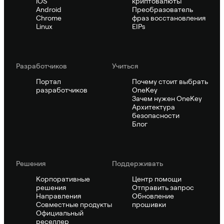
iOS
криптовалюты
Android
Преобразователь
Chrome
фраз восстановления
Linux
EIPs
Pазработчиков
Учиться
Портал
Почему стоит выбрать
разработчиков
OneKey
Зачем нужен OneKey
Архитектура
безопасности
Блог
Решения
Поддерживать
Корпоративные
Центр помощи
решения
Отправить запрос
Направления
Обновление
Совместные продукты
прошивки
Официальный
реселлер