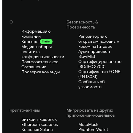
О
Безопасность &
Прозрачность
Информация о
компании
Репозитории с
открытым исходным
Карьера
Найм
кодом на Гитхабе
Медиа-наборы
Аудит проведен
политика
SlowMist
конфиденциальности
Сертифицировано по
Пользовательское
ISO/IEC 27001
Соглашение
Сертификация ЕС NB
Проверка команды
(EN 18031)
Сообщить об
уязвимости
Крипто-активы
Мигрировать из других
приложений-кошельков
Биткоин-кошелек
Ethereum кошелек
MetaMask
Кошелек Solana
Phantom Wallet