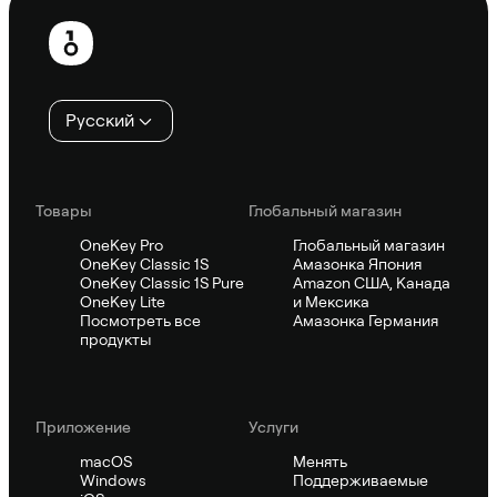
Нижний
колонтитул
Русский
Товары
Глобальный магазин
OneKey Pro
Глобальный магазин
OneKey Classic 1S
Амазонка Япония
OneKey Classic 1S Pure
Amazon США, Канада
OneKey Lite
и Мексика
Посмотреть все
Амазонка Германия
продукты
Приложение
Услуги
macOS
Менять
Windows
Поддерживаемые