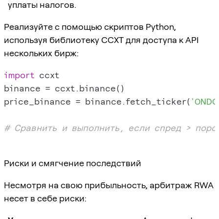
уплаты налогов.
Реализуйте с помощью скриптов Python,
используя библиотеку CCXT для доступа к API
нескольких бирж:
import
 ccxt

binance = ccxt.binance()

price_binance = binance.fetch_ticker(
'ONDO
# Сравнить и выполнить, если спред > поро
Риски и смягчение последствий
Несмотря на свою прибыльность, арбитраж RWA
несет в себе риски: