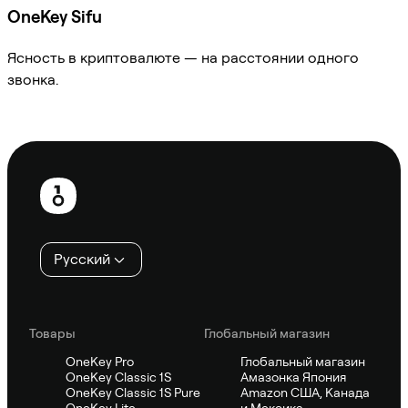
OneKey Sifu
Ясность в криптовалюте — на расстоянии одного
звонка.
Спросить Sifu
Нижний
колонтитул
Русский
Товары
Глобальный магазин
OneKey Pro
Глобальный магазин
OneKey Classic 1S
Амазонка Япония
OneKey Classic 1S Pure
Amazon США, Канада
OneKey Lite
и Мексика