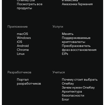
Посмотреть все
Амазонка Германия
продукты
Приложение
Услуги
macOS
Менять
Windows
Поддерживаемые
iOS
криптовалюты
Android
Преобразователь
Chrome
фраз восстановления
Linux
EIPs
Pазработчиков
Учиться
Портал
Почему стоит выбрать
разработчиков
OneKey
Зачем нужен OneKey
Архитектура
безопасности
Блог