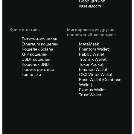
Сообщить об
уязвимости
Крипто-активы
Мигрировать из других
приложений-кошельков
Биткоин-кошелек
Ethereum кошелек
MetaMask
Кошелек Solana
Phantom Wallet
XRP кошелек
Rabby Wallet
USDT кошелек
Tronlink Wallet
Кошелек BNB
TokenPocket
Посмотреть все
Binance Wallet
кошельки
OKX Web3 Wallet
Base Wallet (Coinbase
Wallet)
Exodus Wallet
Trust Wallet