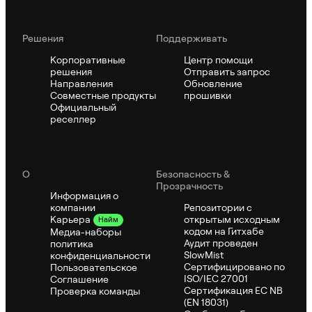
Решения
Поддерживать
Корпоративные
Центр помощи
решения
Отправить запрос
Направления
Обновление
Совместные продукты
прошивки
Официальный
реселлер
О
Безопасность &
Прозрачность
Информация о
компании
Репозитории с
открытым исходным
Карьера
Найм
кодом на Гитхабе
Медиа-наборы
Аудит проведен
политика
SlowMist
конфиденциальности
Сертифицировано по
Пользовательское
ISO/IEC 27001
Соглашение
Сертификация ЕС NB
Проверка команды
(EN 18031)