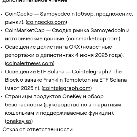
CoinGecko — Samoyedcoin (обзор, предложение,
рынки). (
coingecko.com
)
CoinMarketCap — Сводка рынка Samoyedcoin и
исторические данные. (
coinmarketcap.com
)
Освещение делистинга OKX (новостные
репортажи о делистингах 4 июня 2025 года).
(
coinalertnews.com
)
Освещение ETF Solana — Cointelegraph / The
Block о заявке Franklin Templeton на ETF Solana
(март 2025 г.). (
cointelegraph.com
)
Страницы продуктов OneKey и обзор
безопасности (руководство по аппаратным
кошелькам и поддерживаемые функции).
(
onekey.so
)
Отказ от ответственности