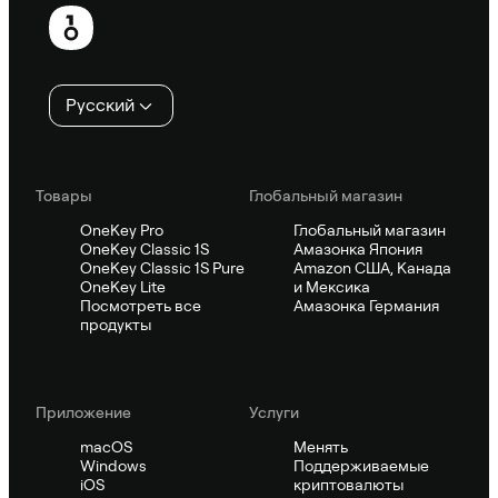
Нижний
колонтитул
Русский
Товары
Глобальный магазин
OneKey Pro
Глобальный магазин
OneKey Classic 1S
Амазонка Япония
OneKey Classic 1S Pure
Amazon США, Канада
OneKey Lite
и Мексика
Посмотреть все
Амазонка Германия
продукты
Приложение
Услуги
macOS
Менять
Windows
Поддерживаемые
iOS
криптовалюты