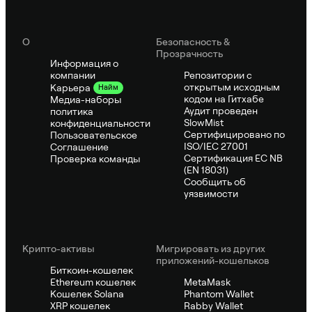
О
Безопасность &
Прозрачность
Информация о
компании
Репозитории с
открытым исходным
Карьера
Найм
кодом на Гитхабе
Медиа-наборы
Аудит проведен
политика
SlowMist
конфиденциальности
Сертифицировано по
Пользовательское
ISO/IEC 27001
Соглашение
Сертификация ЕС NB
Проверка команды
(EN 18031)
Сообщить об
уязвимости
Крипто-активы
Мигрировать из других
приложений-кошельков
Биткоин-кошелек
Ethereum кошелек
MetaMask
Кошелек Solana
Phantom Wallet
XRP кошелек
Rabby Wallet