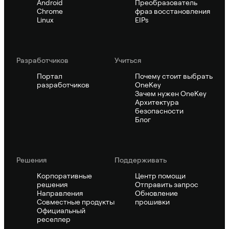
Android
Преобразователь
Chrome
фраз восстановления
Linux
EIPs
Pазработчиков
Учиться
Портал
Почему стоит выбрать
разработчиков
OneKey
Зачем нужен OneKey
Архитектура
безопасности
Блог
Решения
Поддерживать
Корпоративные
Центр помощи
решения
Отправить запрос
Направления
Обновление
Совместные продукты
прошивки
Официальный
реселлер