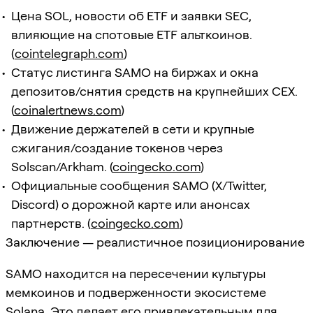
Цена SOL, новости об ETF и заявки SEC,
влияющие на спотовые ETF альткоинов.
(
cointelegraph.com
)
Статус листинга SAMO на биржах и окна
депозитов/снятия средств на крупнейших CEX.
(
coinalertnews.com
)
Движение держателей в сети и крупные
сжигания/создание токенов через
Solscan/Arkham. (
coingecko.com
)
Официальные сообщения SAMO (X/Twitter,
Discord) о дорожной карте или анонсах
партнерств. (
coingecko.com
)
Заключение — реалистичное позиционирование
SAMO находится на пересечении культуры
мемкоинов и подверженности экосистеме
Solana. Это делает его привлекательным для