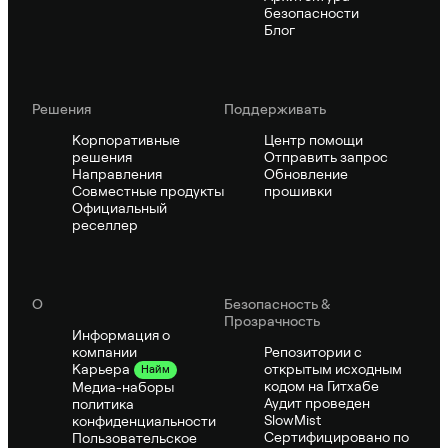
безопасности
Блог
Решения
Поддерживать
Корпоративные
Центр помощи
решения
Отправить запрос
Направления
Обновление
Совместные продукты
прошивки
Официальный
реселлер
О
Безопасность &
Прозрачность
Информация о
компании
Репозитории с
открытым исходным
Карьера
Найм
кодом на Гитхабе
Медиа-наборы
Аудит проведен
политика
SlowMist
конфиденциальности
Сертифицировано по
Пользовательское