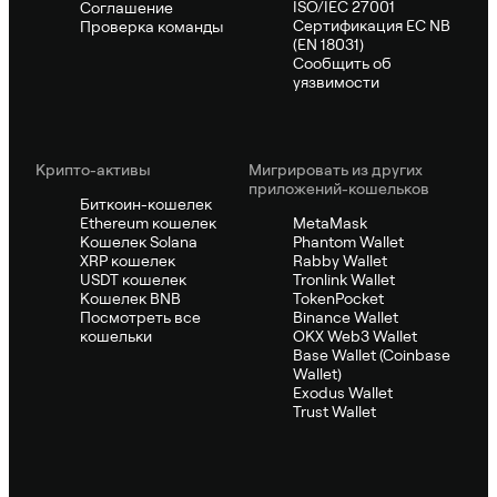
ISO/IEC 27001
Соглашение
Сертификация ЕС NB
Проверка команды
(EN 18031)
Сообщить об
уязвимости
Крипто-активы
Мигрировать из других
приложений-кошельков
Биткоин-кошелек
Ethereum кошелек
MetaMask
Кошелек Solana
Phantom Wallet
XRP кошелек
Rabby Wallet
USDT кошелек
Tronlink Wallet
Кошелек BNB
TokenPocket
Посмотреть все
Binance Wallet
кошельки
OKX Web3 Wallet
Base Wallet (Coinbase
Wallet)
Exodus Wallet
Trust Wallet