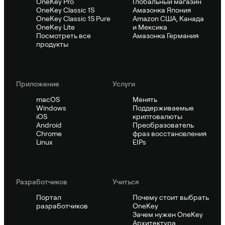
OneKey Pro
Глобальный магазин
OneKey Classic 1S
Амазонка Япония
OneKey Classic 1S Pure
Amazon США, Канада
OneKey Lite
и Мексика
Посмотреть все
Амазонка Германия
продукты
Приложение
Услуги
macOS
Менять
Windows
Поддерживаемые
iOS
криптовалюты
Android
Преобразователь
Chrome
фраз восстановления
Linux
EIPs
Pазработчиков
Учиться
Портал
Почему стоит выбрать
разработчиков
OneKey
Зачем нужен OneKey
Архитектура