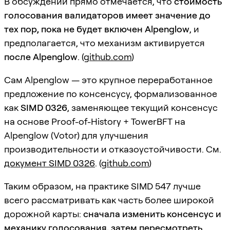
В обсуждении прямо отмечается, что
стоимость
голосования валидаторов имеет значение до
тех пор, пока не будет включен Alpenglow
, и
предполагается, что механизм активируется
после Alpenglow
. (
github.com
)
Сам Alpenglow — это крупное переработанное
предложение по консенсусу, формализованное
как
SIMD 0326
, заменяющее текущий консенсус
на основе Proof-of-History + TowerBFT на
Alpenglow (Votor) для улучшения
производительности и отказоустойчивости. См.
документ SIMD 0326
. (
github.com
)
Таким образом, на практике SIMD 547 лучше
всего рассматривать как часть более широкой
дорожной карты:
сначала изменить консенсус и
механику голосования, затем пересмотреть