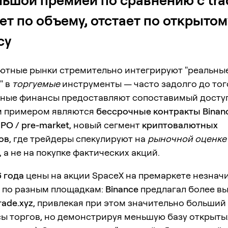
льшой премией по сравнению с trad
ет по объему, отстает по открытом
су
ютные рынки стремительно интегрируют "реальны
" в
торгуемые
инструменты — часто задолго до того
ные финансы предоставляют сопоставимый доступ
 примером являются
бессрочные контракты Binan
IPO / pre-market
, новый сегмент
криптовалютных
ов
, где трейдеры спекулируют на
рыночной оценке
, а не на покупке фактических акций.
6 года
цены на акции SpaceX на премаркете незнач
 по разным площадкам:
Binance
предлагал более в
rade.xyz
, привлекая при этом значительно больший
сы торгов, но демонстрируя меньшую базу открыты