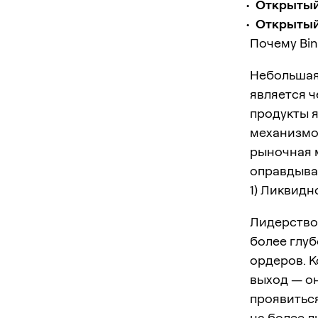
Открытый 
Открытый 
Почему Bin
Небольшая
является ч
продукты 
механизмов
рыночная 
оправдыва
1) Ликвидн
Лидерство
более глу
ордеров. 
выход — он
проявиться
на более 