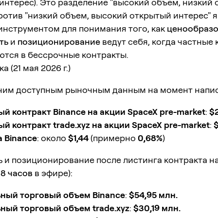
интерес). Это разделение "высокий объем, низкий
ротив "низкий объем, высокий открытый интерес" 
инструментом для понимания того, как
ценообраз
ть
и
позиционирование
ведут себя, когда частные
ются в бессрочные контракты.
 (21 мая 2026 г.)
ним доступным рыночным данным на момент напис
й контракт Binance на акции SpaceX pre-market
:
$2
й контракт trade.xyz на акции SpaceX pre-market
:
 Binance
: около
$1,44
(примерно
0,68%
)
 и позиционирование после листинга контракта на
о
8 часов
в эфире):
ный торговый объем Binance
:
$54,95 млн.
ный торговый объем trade.xyz
:
$30,19 млн.