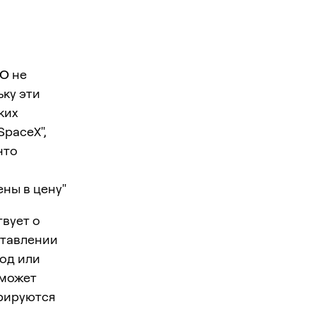
PO
не
ьку эти
ких
SpaceX",
что
ены в цену"
твует о
ставлении
од или
 может
трируются