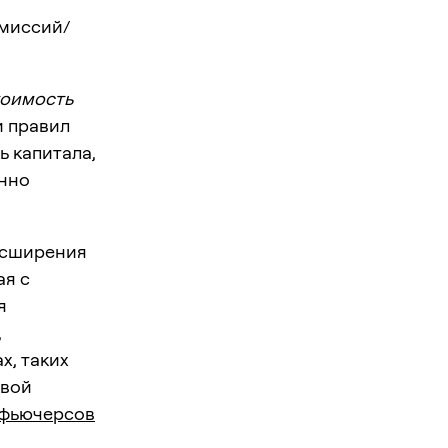
омиссий/
тоимость
и правил
 капитала,
енно
расширения
ая с
я
,
х, таких
овой
 фьючерсов