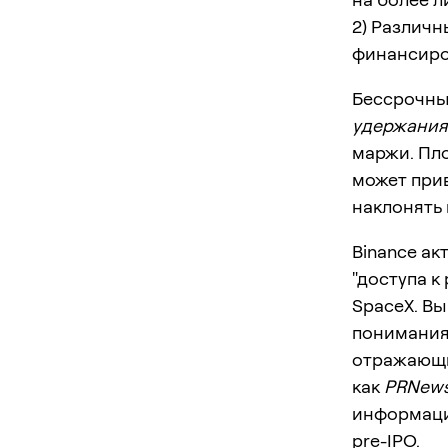
2) Различн
финансир
Бессрочны
удержания
маржи. Пл
может при
наклонять 
Binance ак
"доступа к
SpaceX. Вы
понимания 
отражающих
как
PRNews
информаци
pre-IPO
.