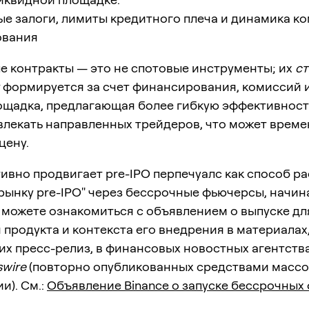
ые залоги, лимиты кредитного плеча и динамика к
ования
е контракты — это не спотовые инструменты; их
с
формируется за счет финансирования, комиссий 
ощадка, предлагающая более гибкую эффективность
влекать направленных трейдеров, что может врем
цену.
тивно продвигает pre-IPO перпечуалс как способ 
 рынку pre-IPO" через бессрочные фьючерсы, начин
 можете ознакомиться с объявлением о выпуске дл
продукта и контекста его внедрения в материалах
 пресс-релиз, в финансовых новостных агентства
wire
(повторно опубликованных средствами масс
и). См.:
Объявление Binance о запуске бессрочных