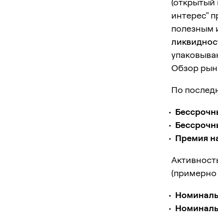
(открытый 
интерес" п
полезным 
ликвиднос
упаковыва
Обзор рынка
По послед
Бессрочны
Бессрочны
Премия на
Активность
(примерн
Номиналь
Номиналь