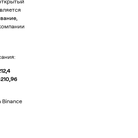
 открытый
является
ование
,
 компании
ания:
12,4
$210,96
 Binance