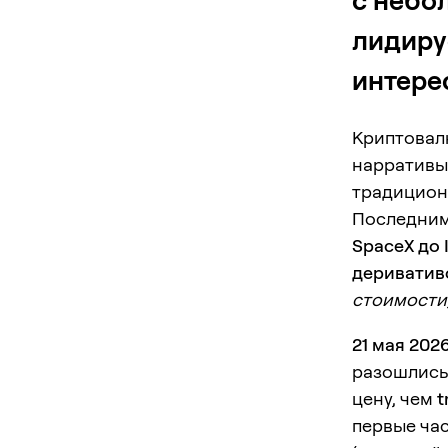
с небо
лидиру
интере
Криптовал
нарративы
традицион
Последним
SpaceX до 
дериватив
стоимости
21 мая 202
разошлись
цену, чем
t
первые ча