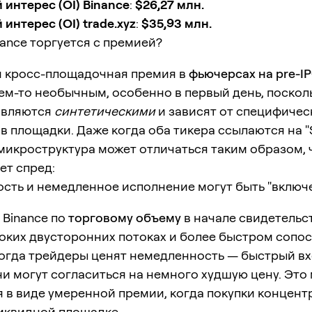
интерес (OI) Binance
:
$26,27 млн.
интерес (OI) trade.xyz
:
$35,93 млн.
ance торгуется с премией?
 кросс-площадочная премия в
фьючерсах на pre-I
ем-то необычным, особенно в первый день, поскол
являются
синтетическими
и зависят от специфичес
 площадки. Даже когда оба тикера ссылаются на "
микроструктура может отличаться таким образом, 
ет спред:
ость и немедленное исполнение могут быть "включ
 Binance по
торговому объему
в начале свидетельс
боких двусторонних потоках и более быстром сопо
Когда трейдеры ценят немедленность — быстрый вх
и могут согласиться на немного худшую цену. Это
 в виде умеренной премии, когда покупки концен
ликвидной площадке.