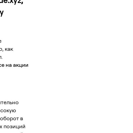
e.xyz,
у
е
, как
.
ce на акции
ительно
ысокую
 оборот в
х позиций