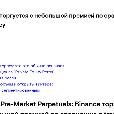
e торгуется с небольшой премией по сра
су
тересу: что это обычно означает
я за "Private Equity Perps"
s SpaceX
 объем и открытый интерес
л сегментированным
Pre-Market Perpetuals: Binance то