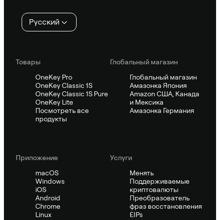
Русский
Товары
Глобальный магазин
OneKey Pro
Глобальный магазин
OneKey Classic 1S
Амазонка Япония
OneKey Classic 1S Pure
Amazon США, Канада
OneKey Lite
и Мексика
Посмотреть все
Амазонка Германия
продукты
Приложение
Услуги
macOS
Менять
Windows
Поддерживаемые
iOS
криптовалюты
Android
Преобразователь
Chrome
фраз восстановления
Linux
EIPs