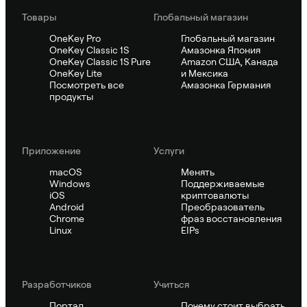
Товары
Глобальный магазин
OneKey Pro
Глобальный магазин
OneKey Classic 1S
Амазонка Япония
OneKey Classic 1S Pure
Amazon США, Канада
OneKey Lite
и Мексика
Посмотреть все
Амазонка Германия
продукты
Приложение
Услуги
macOS
Менять
Windows
Поддерживаемые
iOS
криптовалюты
Android
Преобразователь
Chrome
фраз восстановления
Linux
EIPs
Pазработчиков
Учиться
Портал
Почему стоит выбрать