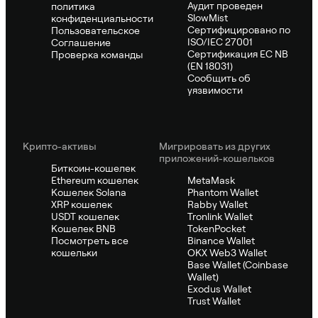
Аудит проведен
политика
SlowMist
конфиденциальности
Сертифицировано по
Пользовательское
ISO/IEC 27001
Соглашение
Сертификация ЕС NB
Проверка команды
(EN 18031)
Сообщить об
уязвимости
Крипто-активы
Мигрировать из других
приложений-кошельков
Биткоин-кошелек
Ethereum кошелек
MetaMask
Кошелек Solana
Phantom Wallet
XRP кошелек
Rabby Wallet
USDT кошелек
Tronlink Wallet
Кошелек BNB
TokenPocket
Посмотреть все
Binance Wallet
кошельки
OKX Web3 Wallet
Base Wallet (Coinbase
Wallet)
Exodus Wallet
Trust Wallet