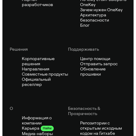
разработчиков
OneKey
Зачем нужен OneKey
Архитектура
безопасности
Блог
Решения
Поддерживать
Корпоративные
Центр помощи
решения
Отправить запрос
Направления
Обновление
Совместные продукты
прошивки
Официальный
реселлер
О
Безопасность &
Прозрачность
Информация о
компании
Репозитории с
открытым исходным
Карьера
Найм
кодом на Гитхабе
Медиа-наборы