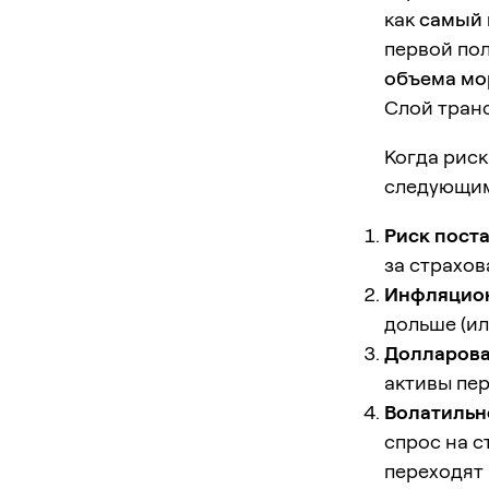
как
самый 
первой по
объема мо
Слой тран
Когда риск
следующим
Риск пост
за страхов
Инфляцион
дольше (ил
Долларова
активы пе
Волатильн
спрос на с
переходят