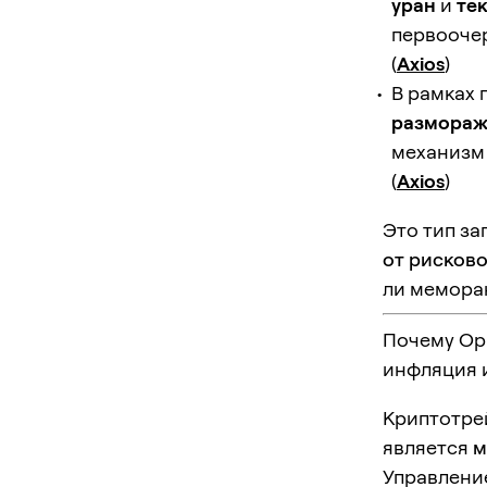
уран
и
те
первоочер
(
Axios
)
В рамках 
размораж
механизм
(
Axios
)
Это тип з
от рисково
ли мемора
Почему Ор
инфляция и
Криптотре
является
м
Управлени