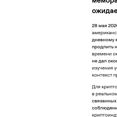
мемора
ожидае
28 мая 202
американс
дневному 
продлить 
времени о
не дал ок
изучения 
контекст 
Для крипто
в реально
связанных
соблюдени
криптоинду