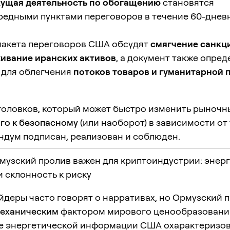
кущая деятельность по обогащению
становятся
едными пунктами переговоров в течение 60-дневн
пакета переговоров США обсудят
смягчение санкц
ивание иранских активов
, а документ также опред
 для облегчения
потоков товаров и гуманитарной
аголовков, который может быстро изменить рыночн
го к безопасному
(или наоборот) в зависимости от 
ндум подписан, реализован и соблюден.
музский пролив важен для криптоиндустрии: энерг
 склонность к риску
йдеры часто говорят о нарративах, но Ормузский 
еханическим
фактором мирового ценообразовани
е энергетической информации США охарактеризов