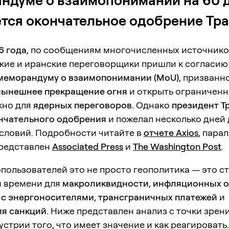
ндуме о взаимопонимании на 60 д
тся окончательное одобрение Тр
6 года
, по сообщениям многочисленных источнико
кие и иранские переговорщики пришли к согласию
меморандуму о взаимопонимании (MoU)
, призванн
нынешнее прекращение огня
и открыть ограниченн
кно для
ядерных переговоров
. Однако
президент Т
ончательного одобрения
и пожелал несколько дней 
условий. Подробности читайте в
отчете Axios
, пара
представлен
Associated Press
и
The Washington Post
.
пользователей это не просто геополитика — это с
м времени для
макроликвидности
,
инфляционных о
 с энергоносителями
,
трансграничных платежей
и
я санкций
. Ниже представлен анализ с точки зрен
стрии того, что имеет значение и как реагировать.