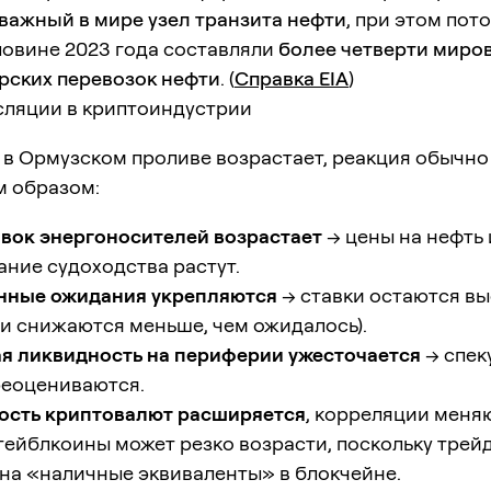
важный в мире узел транзита нефти
, при этом пото
ловине 2023 года составляли
более четверти миро
рских перевозок нефти
. (
Справка EIA
)
сляции в криптоиндустрии
 в Ормузском проливе возрастает, реакция обычно
 образом:
авок энергоносителей возрастает
→ цены на нефть
ание судоходства растут.
ные ожидания укрепляются
→ ставки остаются в
и снижаются меньше, чем ожидалось).
я ликвидность на периферии ужесточается
→ спек
реоцениваются.
ость криптовалют расширяется
, корреляции меняю
тейблкоины может резко возрасти, поскольку трей
 на «наличные эквиваленты» в блокчейне.