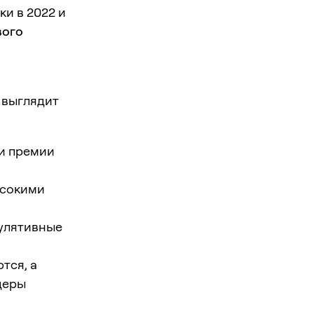
ки в 2022 и
вого
 выглядит
 и премии
ысокими
улятивные
тся, а
деры