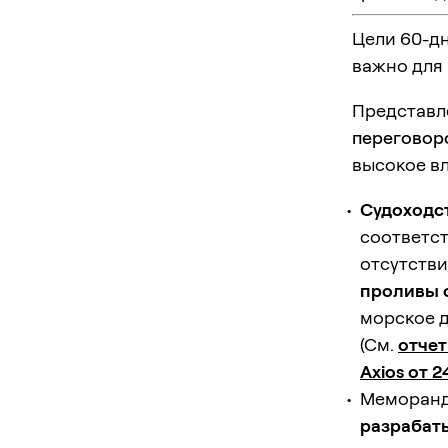
Цели 60-д
важно для
Представл
переговор
высокое в
Судоходс
соответст
отсутств
проливы о
морское 
(См.
отчет
Axios от 2
Меморанд
разрабат