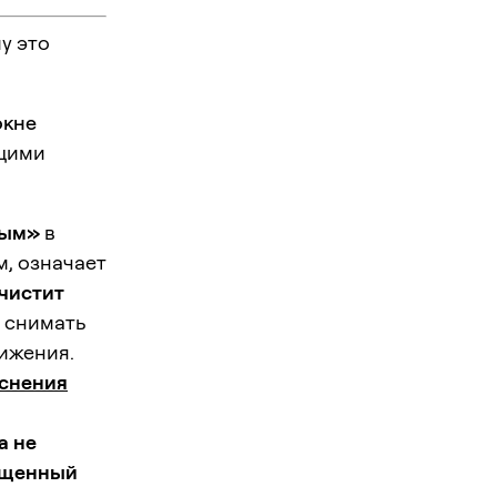
у это
окне
щими
ным»
в
м, означает
чистит
т снимать
ижения.
снения
а не
ащенный