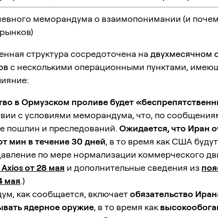
невного меморандума о взаимопонимании (и почем
 рынков)
енная структура сосредоточена на
двухмесячном 
ов
с несколькими операционными пунктами, имею
лияние:
тво в Ормузском проливе будет «беспрепятствен
вии с условиями меморандума, что, по сообщения
ие пошлин и преследований.
Ожидается, что Иран о
т мин в течение 30 дней
, в то время как США буду
давление по мере нормализации коммерческого дв
 Axios от 28 мая
и дополнительные сведения из
поя
4 мая
.)
ум, как сообщается, включает
обязательство Иран
ывать ядерное оружие
, в то время как
высокообог