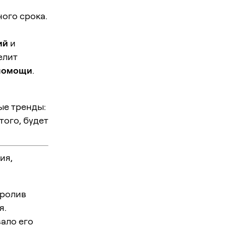
ого срока.
ий
и
елит
 помощи
.
ые тренды:
того, будет
ия,
пролив
я.
ало его