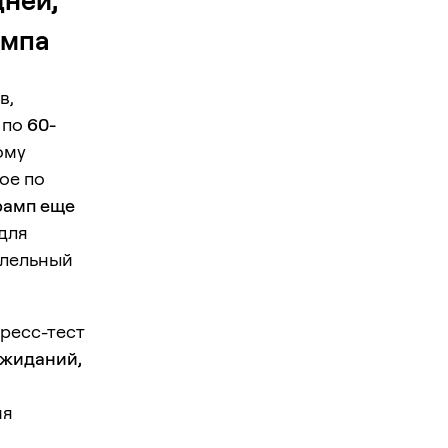
ней,
ампа
в,
 по
60-
ому
ое по
рамп еще
для
ллельный
тресс-тест
жиданий,
ия