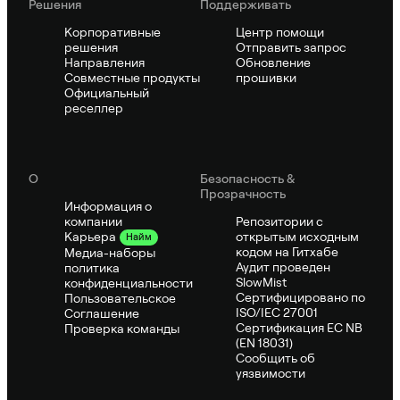
Решения
Поддерживать
Корпоративные
Центр помощи
решения
Отправить запрос
Направления
Обновление
Совместные продукты
прошивки
Официальный
реселлер
О
Безопасность &
Прозрачность
Информация о
компании
Репозитории с
открытым исходным
Карьера
Найм
кодом на Гитхабе
Медиа-наборы
Аудит проведен
политика
SlowMist
конфиденциальности
Сертифицировано по
Пользовательское
ISO/IEC 27001
Соглашение
Сертификация ЕС NB
Проверка команды
(EN 18031)
Сообщить об
уязвимости