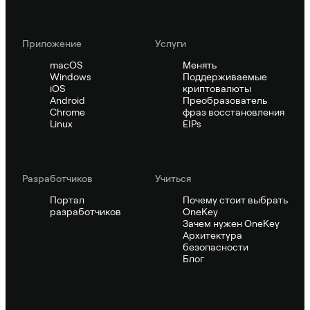
Приложение
Услуги
macOS
Менять
Windows
Поддерживаемые
iOS
криптовалюты
Android
Преобразователь
Chrome
фраз восстановления
Linux
EIPs
Pазработчиков
Учиться
Портал
Почему стоит выбрать
разработчиков
OneKey
Зачем нужен OneKey
Архитектура
безопасности
Блог