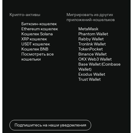
Крипто-активы
Мигрировать из других
приложений-кошельков
Биткоин-кошелек
Ethereum кошелек
MetaMask
Кошелек Solana
Phantom Wallet
XRP кошелек
Rabby Wallet
USDT кошелек
Tronlink Wallet
Кошелек BNB
TokenPocket
Посмотреть все
Binance Wallet
кошельки
OKX Web3 Wallet
Base Wallet (Coinbase
Wallet)
Exodus Wallet
Trust Wallet
Подпишитесь на наши уведомления