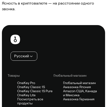
Ясность в криптовалюте — на расстоянии одного
звонка.
Спросить Sifu
Нижний
колонтитул
Русский
Товары
Глобальный магазин
OneKey Pro
Глобальный магазин
OneKey Classic 1S
Амазонка Япония
OneKey Classic 1S Pure
Amazon США, Канада
OneKey Lite
и Мексика
Посмотреть все
Амазонка Германия
продукты