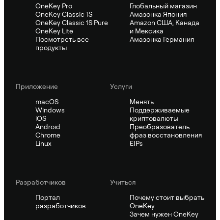
OneKey Pro
Глобальный магазин
OneKey Classic 1S
Амазонка Япония
OneKey Classic 1S Pure
Amazon США, Канада
OneKey Lite
и Мексика
Посмотреть все
Амазонка Германия
продукты
Приложение
Услуги
macOS
Менять
Windows
Поддерживаемые
iOS
криптовалюты
Android
Преобразователь
Chrome
фраз восстановления
Linux
EIPs
Pазработчиков
Учиться
Портал
Почему стоит выбрать
разработчиков
OneKey
Зачем нужен OneKey