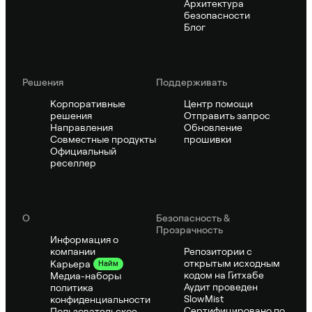
Архитектура
безопасности
Блог
Решения
Поддерживать
Корпоративные
Центр помощи
решения
Отправить запрос
Направления
Обновление
Совместные продукты
прошивки
Официальный
реселлер
О
Безопасность &
Прозрачность
Информация о
компании
Репозитории с
открытым исходным
Карьера
Найм
кодом на Гитхабе
Медиа-наборы
Аудит проведен
политика
SlowMist
конфиденциальности
Сертифицировано по
Пользовательское