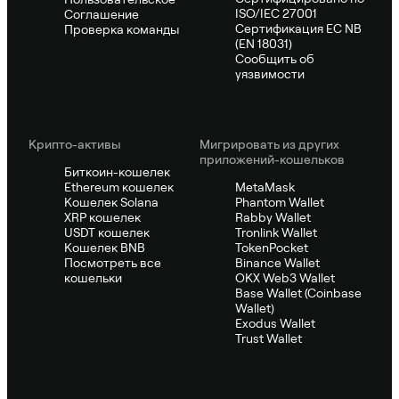
ISO/IEC 27001
Соглашение
Сертификация ЕС NB
Проверка команды
(EN 18031)
Сообщить об
уязвимости
Крипто-активы
Мигрировать из других
приложений-кошельков
Биткоин-кошелек
Ethereum кошелек
MetaMask
Кошелек Solana
Phantom Wallet
XRP кошелек
Rabby Wallet
USDT кошелек
Tronlink Wallet
Кошелек BNB
TokenPocket
Посмотреть все
Binance Wallet
кошельки
OKX Web3 Wallet
Base Wallet (Coinbase
Wallet)
Exodus Wallet
Trust Wallet