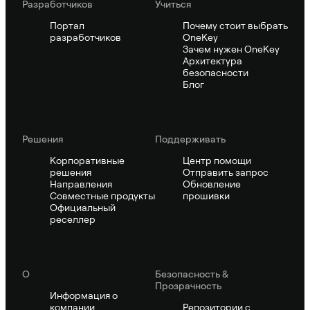
Pазработчиков
Учиться
Портал
Почему стоит выбрать
разработчиков
OneKey
Зачем нужен OneKey
Архитектура
безопасности
Блог
Решения
Поддерживать
Корпоративные
Центр помощи
решения
Отправить запрос
Направления
Обновление
Совместные продукты
прошивки
Официальный
реселлер
О
Безопасность &
Прозрачность
Информация о
компании
Репозитории с