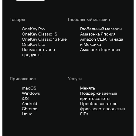
Товары
Глобальный магазин
OneKey Pro
Глобальный магазин
OneKey Classic 1S
Амазонка Япония
OneKey Classic 1S Pure
Amazon США, Канада
OneKey Lite
и Мексика
Посмотреть все
Амазонка Германия
продукты
Приложение
Услуги
macOS
Менять
Windows
Поддерживаемые
iOS
криптовалюты
Android
Преобразователь
Chrome
фраз восстановления
Linux
EIPs