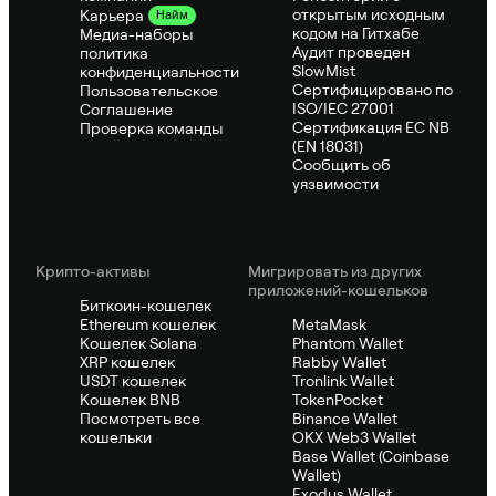
открытым исходным
Карьера
Найм
кодом на Гитхабе
Медиа-наборы
Аудит проведен
политика
SlowMist
конфиденциальности
Сертифицировано по
Пользовательское
ISO/IEC 27001
Соглашение
Сертификация ЕС NB
Проверка команды
(EN 18031)
Сообщить об
уязвимости
Крипто-активы
Мигрировать из других
приложений-кошельков
Биткоин-кошелек
Ethereum кошелек
MetaMask
Кошелек Solana
Phantom Wallet
XRP кошелек
Rabby Wallet
USDT кошелек
Tronlink Wallet
Кошелек BNB
TokenPocket
Посмотреть все
Binance Wallet
кошельки
OKX Web3 Wallet
Base Wallet (Coinbase
Wallet)
Exodus Wallet