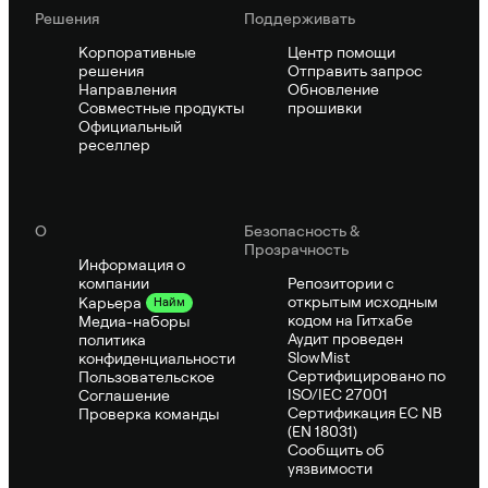
Решения
Поддерживать
Корпоративные
Центр помощи
решения
Отправить запрос
Направления
Обновление
Совместные продукты
прошивки
Официальный
реселлер
О
Безопасность &
Прозрачность
Информация о
компании
Репозитории с
открытым исходным
Карьера
Найм
кодом на Гитхабе
Медиа-наборы
Аудит проведен
политика
SlowMist
конфиденциальности
Сертифицировано по
Пользовательское
ISO/IEC 27001
Соглашение
Сертификация ЕС NB
Проверка команды
(EN 18031)
Сообщить об
уязвимости