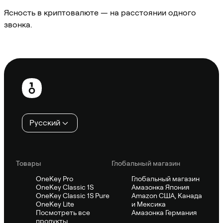
Ясность в криптовалюте — на расстоянии одного
звонка.
Спросить Sifu
Нижний
колонтитул
Русский
Товары
Глобальный магазин
OneKey Pro
Глобальный магазин
OneKey Classic 1S
Амазонка Япония
OneKey Classic 1S Pure
Amazon США, Канада
OneKey Lite
и Мексика
Посмотреть все
Амазонка Германия
продукты