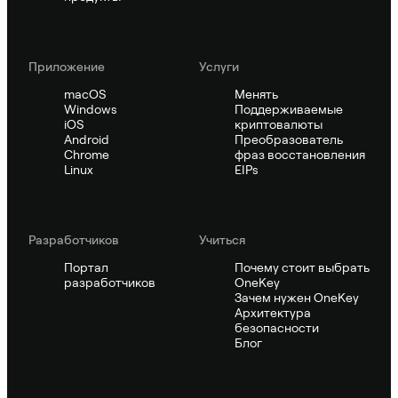
Приложение
Услуги
macOS
Менять
Windows
Поддерживаемые
iOS
криптовалюты
Android
Преобразователь
Chrome
фраз восстановления
Linux
EIPs
Pазработчиков
Учиться
Портал
Почему стоит выбрать
разработчиков
OneKey
Зачем нужен OneKey
Архитектура
безопасности
Блог