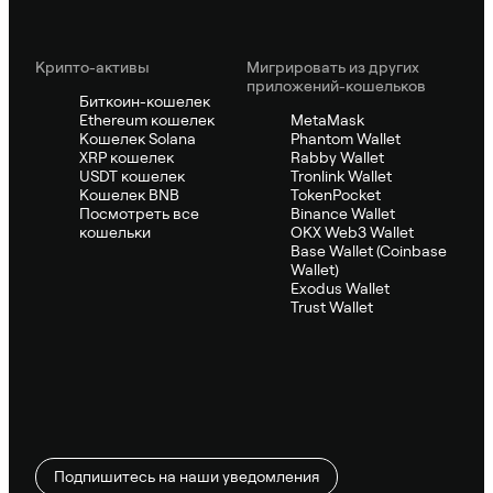
Крипто-активы
Мигрировать из других
приложений-кошельков
Биткоин-кошелек
Ethereum кошелек
MetaMask
Кошелек Solana
Phantom Wallet
XRP кошелек
Rabby Wallet
USDT кошелек
Tronlink Wallet
Кошелек BNB
TokenPocket
Посмотреть все
Binance Wallet
кошельки
OKX Web3 Wallet
Base Wallet (Coinbase
Wallet)
Exodus Wallet
Trust Wallet
Подпишитесь на наши уведомления