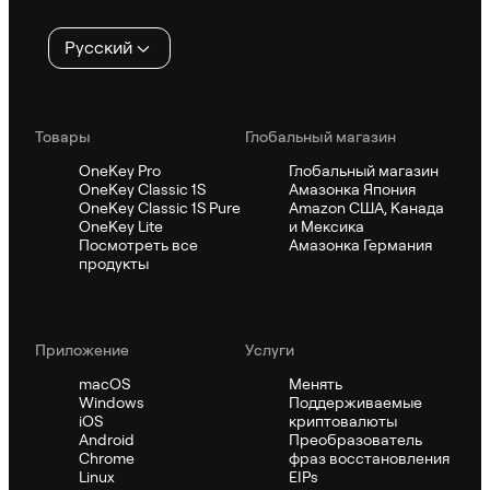
Русский
Товары
Глобальный магазин
OneKey Pro
Глобальный магазин
OneKey Classic 1S
Амазонка Япония
OneKey Classic 1S Pure
Amazon США, Канада
OneKey Lite
и Мексика
Посмотреть все
Амазонка Германия
продукты
Приложение
Услуги
macOS
Менять
Windows
Поддерживаемые
iOS
криптовалюты
Android
Преобразователь
Chrome
фраз восстановления
Linux
EIPs