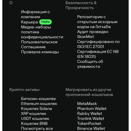
О
Безопасность &
Прозрачность
Информация о
компании
Репозитории с
открытым исходным
Карьера
Найм
кодом на Гитхабе
Медиа-наборы
Аудит проведен
политика
SlowMist
конфиденциальности
Сертифицировано по
Пользовательское
ISO/IEC 27001
Соглашение
Сертификация ЕС NB
Проверка команды
(EN 18031)
Сообщить об
уязвимости
Крипто-активы
Мигрировать из других
приложений-кошельков
Биткоин-кошелек
Ethereum кошелек
MetaMask
Кошелек Solana
Phantom Wallet
XRP кошелек
Rabby Wallet
USDT кошелек
Tronlink Wallet
Кошелек BNB
TokenPocket
Посмотреть все
Binance Wallet