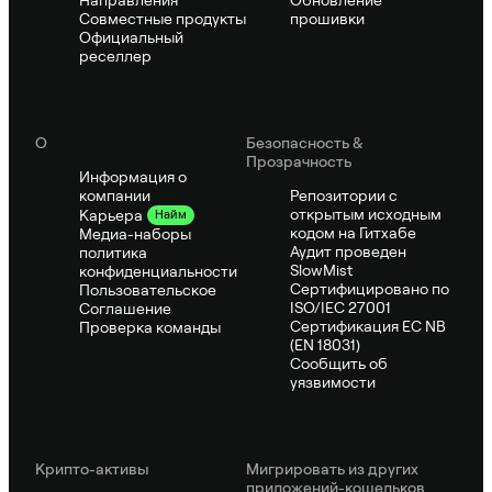
Направления
Обновление
Совместные продукты
прошивки
Официальный
реселлер
О
Безопасность &
Прозрачность
Информация о
компании
Репозитории с
открытым исходным
Карьера
Найм
кодом на Гитхабе
Медиа-наборы
Аудит проведен
политика
SlowMist
конфиденциальности
Сертифицировано по
Пользовательское
ISO/IEC 27001
Соглашение
Сертификация ЕС NB
Проверка команды
(EN 18031)
Сообщить об
уязвимости
Крипто-активы
Мигрировать из других
приложений-кошельков