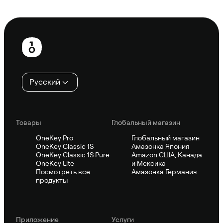
Спросить Sifu
Нижний
колонтитул
Русский
Товары
Глобальный магазин
OneKey Pro
Глобальный магазин
OneKey Classic 1S
Амазонка Япония
OneKey Classic 1S Pure
Amazon США, Канада
OneKey Lite
и Мексика
Посмотреть все
Амазонка Германия
продукты
Приложение
Услуги