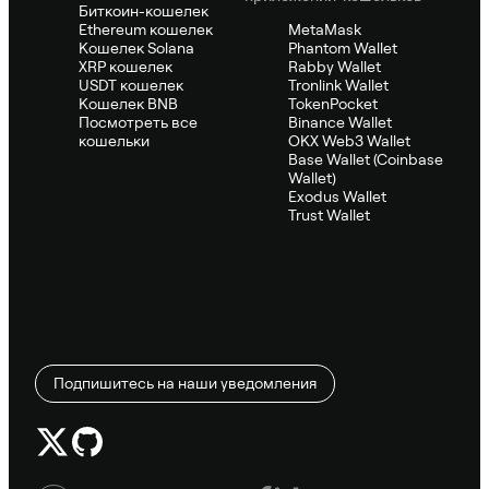
Биткоин-кошелек
Ethereum кошелек
MetaMask
Кошелек Solana
Phantom Wallet
XRP кошелек
Rabby Wallet
USDT кошелек
Tronlink Wallet
Кошелек BNB
TokenPocket
Посмотреть все
Binance Wallet
кошельки
OKX Web3 Wallet
Base Wallet (Coinbase
Wallet)
Exodus Wallet
Trust Wallet
Подпишитесь на наши уведомления