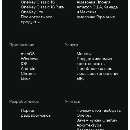
OneKey Classic 1S
Амазонка Япония
OneKey Classic 1S Pure
Amazon США, Канада
OneKey Lite
и Мексика
Посмотреть все
Амазонка Германия
продукты
Приложение
Услуги
macOS
Менять
Windows
Поддерживаемые
iOS
криптовалюты
Android
Преобразователь
Chrome
фраз восстановления
Linux
EIPs
Pазработчиков
Учиться
Портал
Почему стоит выбрать
разработчиков
OneKey
Зачем нужен OneKey
Архитектура
безопасности