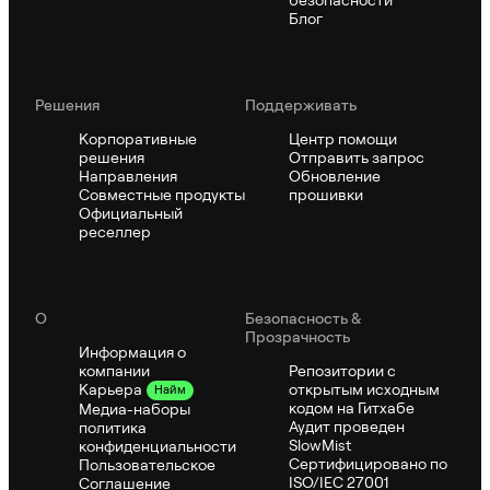
Блог
Решения
Поддерживать
Корпоративные
Центр помощи
решения
Отправить запрос
Направления
Обновление
Совместные продукты
прошивки
Официальный
реселлер
О
Безопасность &
Прозрачность
Информация о
компании
Репозитории с
открытым исходным
Карьера
Найм
кодом на Гитхабе
Медиа-наборы
Аудит проведен
политика
SlowMist
конфиденциальности
Сертифицировано по
Пользовательское
ISO/IEC 27001
Соглашение