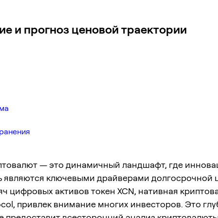
ие и прогноз ценовой траектории
ема
хранения
птовалют — это динамичный ландшафт, где иннова
ь являются ключевыми драйверами долгосрочной 
яч цифровых активов токен XCN, нативная криптов
ocol, привлек внимание многих инвесторов. Это гл
е предоставит всесторонний анализ криптовалюты