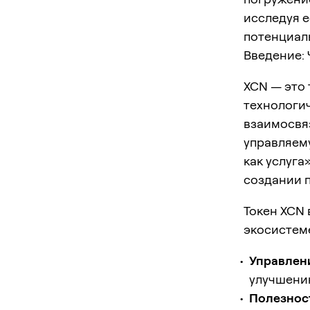
исследуя е
потенциал
Введение: 
XCN — это 
технологич
взаимосвяз
управляему
как услуга
создании 
Токен XCN 
экосистем
Управлен
улучшению
Полезнос