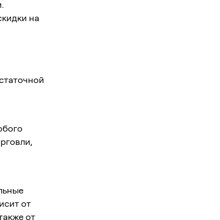
.
скидки на
статочной
юбого
рговли,
льные
исит от
также от