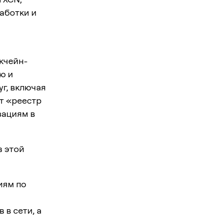
аботки и
окчейн-
ю и
г, включая
кт «реестр
зациям в
в этой
иям по
 в сети, а