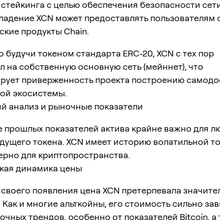
 стейкинга с целью обеспечения безопасности сети
ладение XCN может предоставлять пользователям 
кие продукты Chain.
 будучи токеном стандарта ERC-20, XCN с тех пор
 на собственную основную сеть (мейннет), что
рует приверженность проекта построению самодо
вой экосистемы.
ий анализ и рыночные показатели
 прошлых показателей актива крайне важно для л
дущего токена. XCN имеет историю волатильной то
ерно для криптопространства.
кая динамика цены
 своего появления цена XCN претерпевала значите
 Как и многие альткойны, его стоимость сильно зав
чных трендов, особенно от показателей Bitcoin, а 