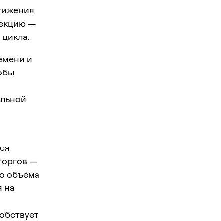
стижения
рекцию —
 цикла.
емени и
тобы
альной
тся
торгов —
го объёма
я на
обствует