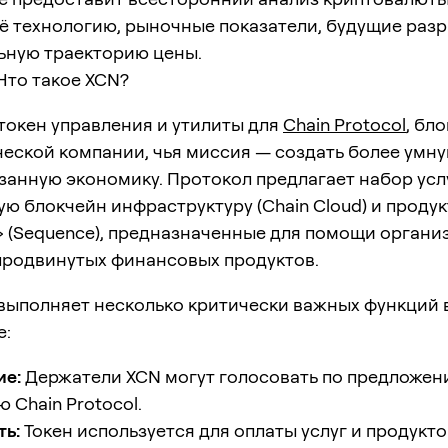
ё технологию, рыночные показатели, будущие разр
ьную траекторию цены.
Что такое XCN?
токен управления и утилиты для
Chain Protocol
, бл
еской компании, чья миссия — создать более умну
анную экономику. Протокол предлагает набор услу
ю блокчейн ​​инфраструктуру (Chain Cloud) и проду
» (Sequence), предназначенные для помощи органи
продвинутых финансовых продуктов.
выполняет несколько критически важных функций 
е:
ие:
Держатели XCN могут голосовать по предложен
 Chain Protocol.
ть:
Токен используется для оплаты услуг и продуктов