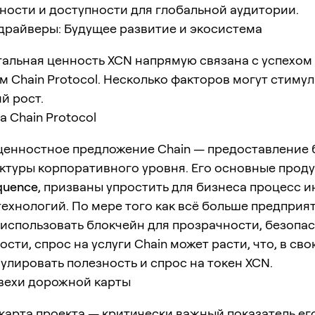
ности и доступности для глобальной аудитории.
драйверы: Будущее развитие и экосистема
альная ценность XCN напрямую связана с успехом
 Chain Protocol. Несколько факторов могут стиму
й рост.
 Chain Protocol
ценностное предложение Chain — предоставление 
ктуры корпоративного уровня. Его основные прод
quence
, призваны упростить для бизнеса процесс 
ехнологий. По мере того как всё больше предприя
использовать блокчейн для прозрачности, безопа
сти, спрос на услуги Chain может расти, что, в сво
улировать полезность и спрос на токен XCN.
вехи дорожной карты
карта проекта — критически важный показатель ег