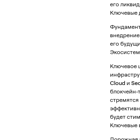
его ликвид
Ключевые 
Фундамент
внедрением
его будущи
Экосистема
Ключевое 
инфрастру
Cloud
и
Se
блокчейн-т
стремятся 
эффективно
будет стим
Ключевые 
Дорожная 