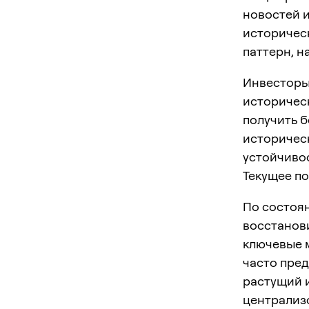
новостей и
историчес
паттерн, н
Инвесторы
историческ
получить б
историчес
устойчиво
Текущее п
По состоян
восстанови
ключевые м
часто пре
растущий и
централиз