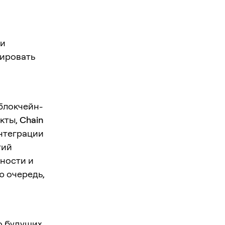
 и
лировать
блокчейн-
укты,
Chain
интеграции
тий
сности и
ю очередь,
о будущих