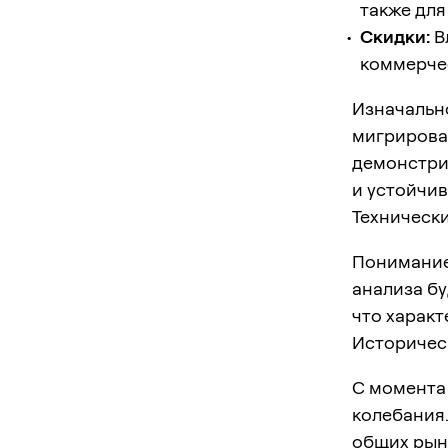
также для
Скидки:
В
коммерчес
Изначально
мигрировал
демонстри
и устойчи
Техническ
Понимание
анализа бу
что характ
Историчес
С момента
колебания.
общих рыно