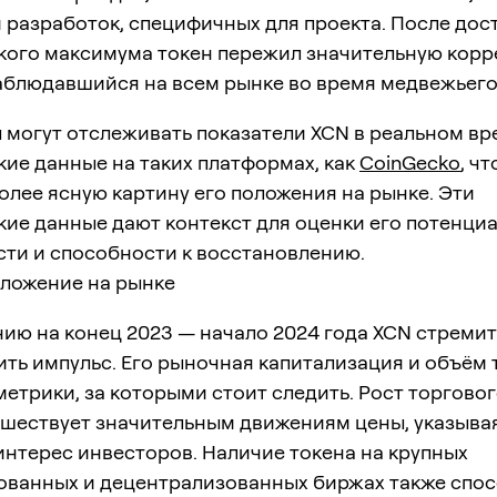
 разработок, специфичных для проекта. После до
кого максимума токен пережил значительную кор
аблюдавшийся на всем рынке во время медвежьего
 могут отслеживать показатели XCN в реальном вр
ие данные на таких платформах, как
CoinGecko
, ч
олее ясную картину его положения на рынке. Эти
кие данные дают контекст для оценки его потенци
сти и способности к восстановлению.
оложение на рынке
ию на конец 2023 — начало 2024 года XCN стреми
ть импульс. Его рыночная капитализация и объём 
етрики, за которыми стоит следить. Рост торгово
дшествует значительным движениям цены, указыва
нтерес инвесторов. Наличие токена на крупных
ованных и децентрализованных биржах также спос