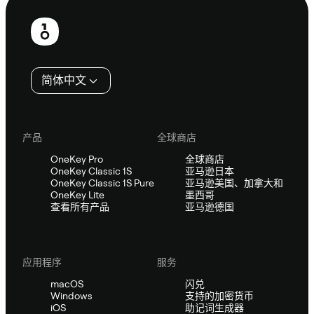
页
脚
简体中文
产品
全球商店
OneKey Pro
全球商店
OneKey Classic 1S
亚马逊日本
OneKey Classic 1S Pure
亚马逊美国、加拿大和
OneKey Lite
墨西哥
查看所有产品
亚马逊德国
应用程序
服务
macOS
闪兑
Windows
支持的加密货币
iOS
助记词生成器