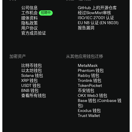
公司信息
GitHub 上的开源仓库
经过SlowMist审核
工作机会
招聘中
ISO/IEC 27001 认证
媒体资料
EU NB 认证 (EN 18031)
隐私政策
报告漏洞
用户协议
官方成员验证
加密资产
从其他应用钱包迁移
比特币钱包
MetaMask
以太坊钱包
Phantom 钱包
Solana 钱包
Rabby 钱包
XRP 钱包
Tronlink 钱包
USDT 钱包
TokenPocket
BNB 钱包
币安钱包
查看所有钱包
OKX Web3 钱包
Base 钱包 (Coinbase 钱
包)
Exodus 钱包
Trust Wallet