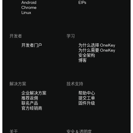
Android
EIPs
Chrome
Linux
开发者
学习
开发者门户
为什么选择 OneKey
为什么需要 OneKey
安全架构
博客
解决方案
技术支持
企业解决方案
帮助中心
推荐返佣
提交工单
联名产品
固件升级
官方经销商
关于
安全 & 透明度