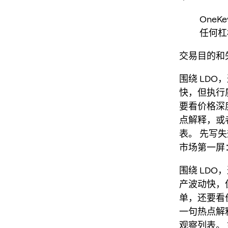
One
任何杠
交易目的和失
围绕 LDO
快，但执行质
要看价格深
点解释，或
表。 先写
市场第一屏
围绕 LD
产波动快，但
单，还要看
一句热点解
观察列表。