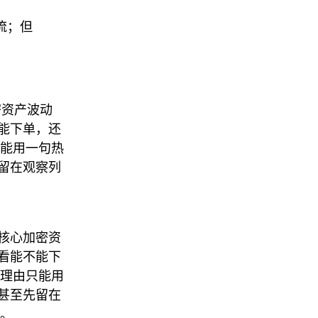
作流；但
密资产波动
不能下单，还
只能用一句热
留在观察列
。核心加密资
只看能不能下
易理由只能用
甚至先留在
轻。