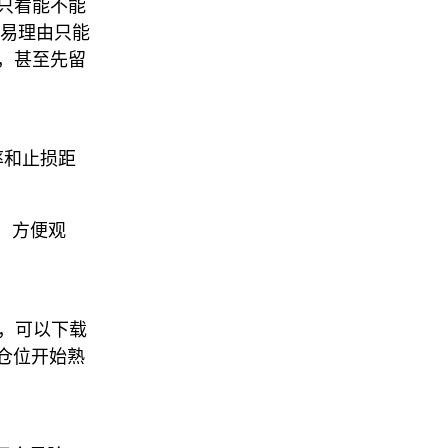
要只看能不能
交易理由只能
，甚至先留
率和止损距
里，方便观
察，可以下载
后从小仓位开始熟