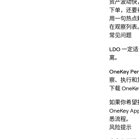
资产波动快，
下单，还要
用一句热点
在观察列表
常见问题
LDO 一定
离。
OneKey 
察、执行和
下载 One
如果你希望
OneKey A
悉流程。
风险提示