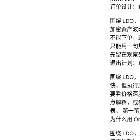
订单设计：仓
围绕 LDO
加密资产波动
不能下单，
只能用一句
先留在观察
退出计划：
围绕 LD
快，但执行质
要看价格深
点解释，或
表。 第一
为什么用 On
围绕 LDO