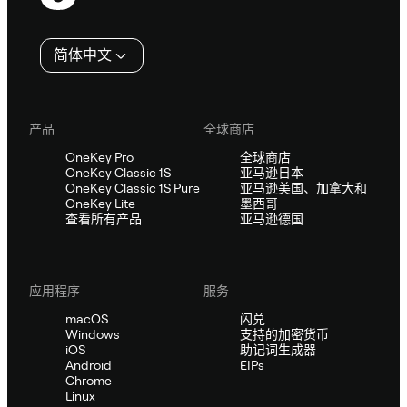
脚
简体中文
产品
全球商店
OneKey Pro
全球商店
OneKey Classic 1S
亚马逊日本
OneKey Classic 1S Pure
亚马逊美国、加拿大和
OneKey Lite
墨西哥
查看所有产品
亚马逊德国
应用程序
服务
macOS
闪兑
Windows
支持的加密货币
iOS
助记词生成器
Android
EIPs
Chrome
Linux