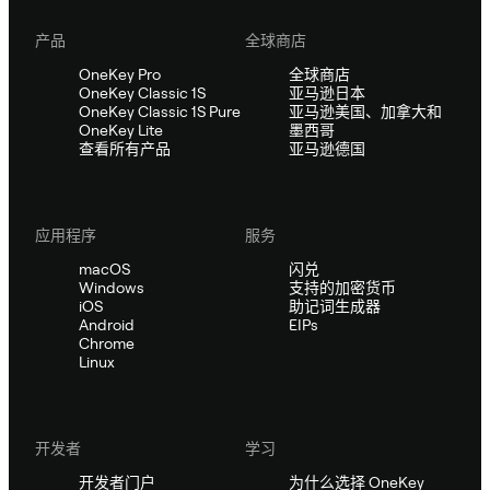
产品
全球商店
OneKey Pro
全球商店
OneKey Classic 1S
亚马逊日本
OneKey Classic 1S Pure
亚马逊美国、加拿大和
OneKey Lite
墨西哥
查看所有产品
亚马逊德国
应用程序
服务
macOS
闪兑
Windows
支持的加密货币
iOS
助记词生成器
Android
EIPs
Chrome
Linux
开发者
学习
开发者门户
为什么选择 OneKey