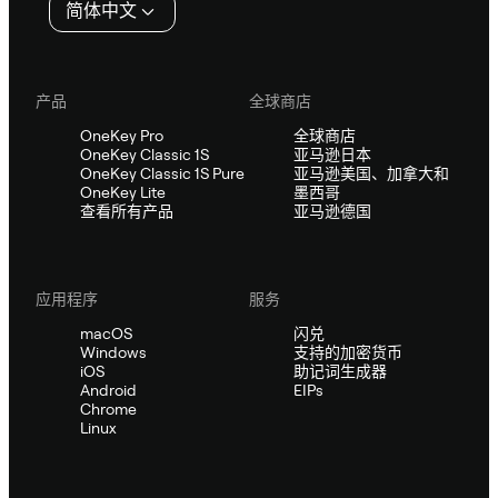
简体中文
产品
全球商店
OneKey Pro
全球商店
OneKey Classic 1S
亚马逊日本
OneKey Classic 1S Pure
亚马逊美国、加拿大和
OneKey Lite
墨西哥
查看所有产品
亚马逊德国
应用程序
服务
macOS
闪兑
Windows
支持的加密货币
iOS
助记词生成器
Android
EIPs
Chrome
Linux