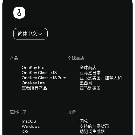
页
脚
简体中文
产品
全球商店
OneKey Pro
全球商店
OneKey Classic 1S
亚马逊日本
OneKey Classic 1S Pure
亚马逊美国、加拿大和
OneKey Lite
墨西哥
查看所有产品
亚马逊德国
应用程序
服务
macOS
闪兑
Windows
支持的加密货币
iOS
助记词生成器