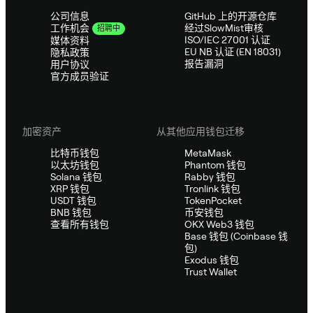
公司信息
GitHub 上的开源仓库
经过SlowMist审核
工作机会
招聘中
ISO/IEC 27001 认证
媒体资料
EU NB 认证 (EN 18031)
隐私政策
报告漏洞
用户协议
官方成员验证
加密资产
从其他应用钱包迁移
比特币钱包
MetaMask
以太坊钱包
Phantom 钱包
Solana 钱包
Rabby 钱包
XRP 钱包
Tronlink 钱包
USDT 钱包
TokenPocket
BNB 钱包
币安钱包
查看所有钱包
OKX Web3 钱包
Base 钱包 (Coinbase 钱
包)
Exodus 钱包
Trust Wallet