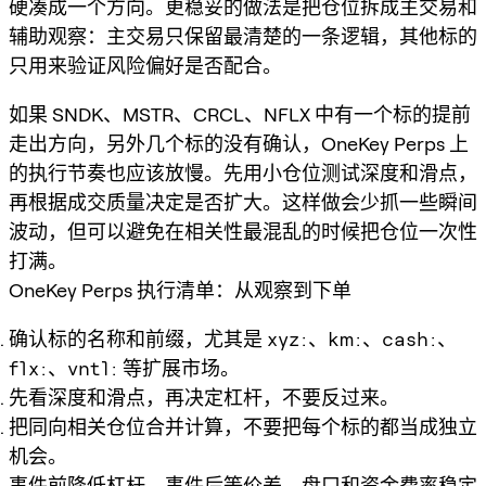
硬凑成一个方向。更稳妥的做法是把仓位拆成主交易和
辅助观察：主交易只保留最清楚的一条逻辑，其他标的
只用来验证风险偏好是否配合。
如果 SNDK、MSTR、CRCL、NFLX 中有一个标的提前
走出方向，另外几个标的没有确认，OneKey Perps 上
的执行节奏也应该放慢。先用小仓位测试深度和滑点，
再根据成交质量决定是否扩大。这样做会少抓一些瞬间
波动，但可以避免在相关性最混乱的时候把仓位一次性
打满。
OneKey Perps 执行清单：从观察到下单
确认标的名称和前缀，尤其是
xyz:
、
km:
、
cash:
、
flx:
、
vntl:
等扩展市场。
先看深度和滑点，再决定杠杆，不要反过来。
把同向相关仓位合并计算，不要把每个标的都当成独立
机会。
事件前降低杠杆，事件后等价差、盘口和资金费率稳定