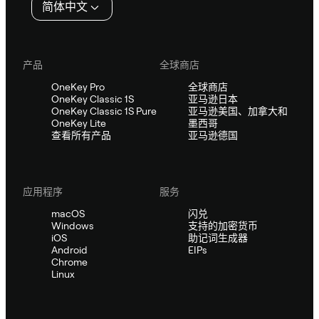
简体中文
产品
全球商店
OneKey Pro
全球商店
OneKey Classic 1S
亚马逊日本
OneKey Classic 1S Pure
亚马逊美国、加拿大和
OneKey Lite
墨西哥
查看所有产品
亚马逊德国
应用程序
服务
macOS
闪兑
Windows
支持的加密货币
iOS
助记词生成器
Android
EIPs
Chrome
Linux