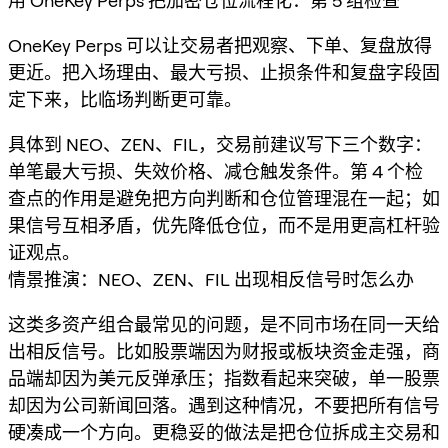
用 OneKey Perps 把加密仓位流程化：第 5 组检查
OneKey Perps 可以让交易者把观察、下单、复盘放得
更近。把入场理由、最大亏损、止损条件和复盘字段固
定下来，比临场判断更可靠。
具体到 NEO、ZEN、FIL，交易前建议写下三个数字：
单笔最大亏损、失效价格、减仓触发条件。第 4 个检
查点的作用是避免把方向判断和仓位管理混在一起；如
果信号互相矛盾，优先降低仓位，而不是用更高杠杆验
证观点。
情景推演：NEO、ZEN、FIL 出现相反信号时怎么办
这类多资产组合最常见的问题，是不同市场在同一天给
出相反信号。比如股票端因为财报或板块资金走强，商
品端却因为美元反弹承压；指数看起来突破，单一股票
却因为公司新闻回落。遇到这种情况，不要把所有信号
硬凑成一个方向。更稳妥的做法是把仓位拆成主交易和