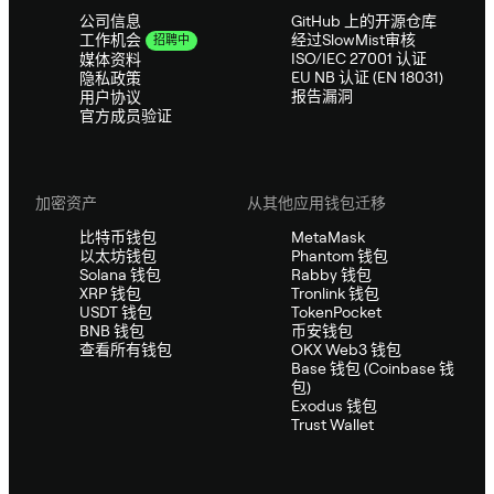
公司信息
GitHub 上的开源仓库
经过SlowMist审核
工作机会
招聘中
ISO/IEC 27001 认证
媒体资料
EU NB 认证 (EN 18031)
隐私政策
报告漏洞
用户协议
官方成员验证
加密资产
从其他应用钱包迁移
比特币钱包
MetaMask
以太坊钱包
Phantom 钱包
Solana 钱包
Rabby 钱包
XRP 钱包
Tronlink 钱包
USDT 钱包
TokenPocket
BNB 钱包
币安钱包
查看所有钱包
OKX Web3 钱包
Base 钱包 (Coinbase 钱
包)
Exodus 钱包
Trust Wallet