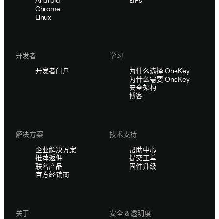
Android
EIPs
Chrome
Linux
开发者
学习
开发者门户
为什么选择 OneKey
为什么需要 OneKey
安全架构
博客
解决方案
技术支持
企业解决方案
帮助中心
推荐返佣
提交工单
联名产品
固件升级
官方经销商
关于
安全 & 透明度