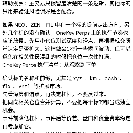
辅助观察：主交易只保留最清楚的一条逻辑，其他标的
只用来验证风险偏好是否配合。
如果 NEO、ZEN、FIL 中有一个标的提前走出方向，另
外几个标的没有确认，OneKey Perps 上的执行节奏也
应该放慢。先用小仓位测试深度和滑点，再根据成交质
量决定是否扩大。这样做会少抓一些瞬间波动，但可以
避免在相关性最混乱的时候把仓位一次性打满。
OneKey Perps 执行清单：从观察到下单
确认标的名称和前缀，尤其是
xyz:
、
km:
、
cash:
、
flx:
、
vntl:
等扩展市场。
先看深度和滑点，再决定杠杆，不要反过来。
把同向相关仓位合并计算，不要把每个标的都当成独立
机会。
事件前降低杠杆，事件后等价差、盘口和资金费率稳定
再考虑加仓。