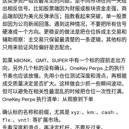
这类多资产组合最常见的问题，是不同市场在同一天给
出相反信号。比如股票端因为财报或板块资金走强，商
品端却因为美元反弹承压；指数看起来突破，单一股票
却因为公司新闻回落。遇到这种情况，不要把所有信号
硬凑成一个方向。更稳妥的做法是把仓位拆成主交易和
辅助观察：主交易只保留最清楚的一条逻辑，其他标的
只用来验证风险偏好是否配合。
如果 kBONK、GMT、SUPER 中有一个标的提前走出方
向，另外几个标的没有确认，OneKey Perps 上的执行
节奏也应该放慢。先用小仓位测试深度和滑点，再根据
成交质量决定是否扩大。这样做会少抓一些瞬间波动，
但可以避免在相关性最混乱的时候把仓位一次性打满。
OneKey Perps 执行清单：从观察到下单
确认标的名称和前缀，尤其是
xyz:
、
km:
、
cash:
、
flx:
、
vntl:
等扩展市场。
先看深度和滑点，再决定杠杆，不要反过来。