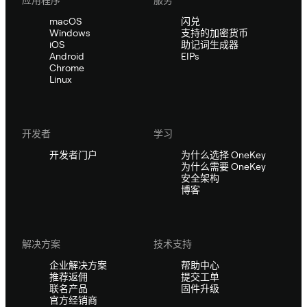
macOS
闪兑
Windows
支持的加密货币
iOS
助记词生成器
Android
EIPs
Chrome
Linux
开发者
学习
开发者门户
为什么选择 OneKey
为什么需要 OneKey
安全架构
博客
解决方案
技术支持
企业解决方案
帮助中心
推荐返佣
提交工单
联名产品
固件升级
官方经销商