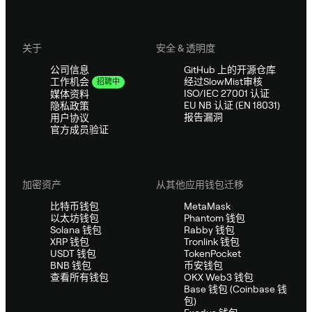
关于
安全 & 透明度
公司信息
GitHub 上的开源仓库
经过SlowMist审核
工作机会
招聘中
ISO/IEC 27001 认证
媒体资料
EU NB 认证 (EN 18031)
隐私政策
报告漏洞
用户协议
官方成员验证
加密资产
从其他应用钱包迁移
比特币钱包
MetaMask
以太坊钱包
Phantom 钱包
Solana 钱包
Rabby 钱包
XRP 钱包
Tronlink 钱包
USDT 钱包
TokenPocket
BNB 钱包
币安钱包
查看所有钱包
OKX Web3 钱包
Base 钱包 (Coinbase 钱
包)