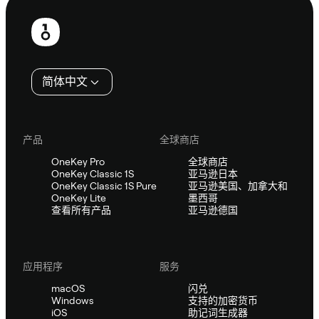
页
脚
简体中文
产品
全球商店
OneKey Pro
全球商店
OneKey Classic 1S
亚马逊日本
OneKey Classic 1S Pure
亚马逊美国、加拿大和
OneKey Lite
墨西哥
查看所有产品
亚马逊德国
应用程序
服务
macOS
闪兑
Windows
支持的加密货币
iOS
助记词生成器