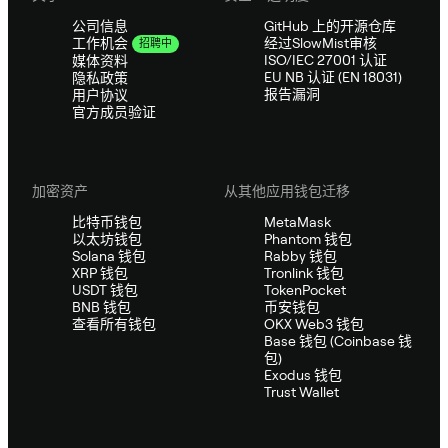
公司信息
GitHub 上的开源仓库
经过SlowMist审核
工作机会
招聘中
ISO/IEC 27001 认证
媒体资料
EU NB 认证 (EN 18031)
隐私政策
报告漏洞
用户协议
官方成员验证
加密资产
从其他应用钱包迁移
比特币钱包
MetaMask
以太坊钱包
Phantom 钱包
Solana 钱包
Rabby 钱包
XRP 钱包
Tronlink 钱包
USDT 钱包
TokenPocket
BNB 钱包
币安钱包
查看所有钱包
OKX Web3 钱包
Base 钱包 (Coinbase 钱
包)
Exodus 钱包
Trust Wallet