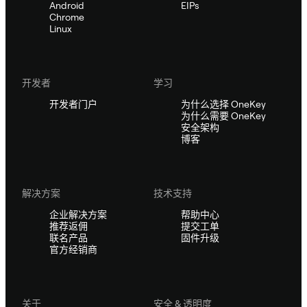
Android
EIPs
Chrome
Linux
开发者
学习
开发者门户
为什么选择 OneKey
为什么需要 OneKey
安全架构
博客
解决方案
技术支持
企业解决方案
帮助中心
推荐返佣
提交工单
联名产品
固件升级
官方经销商
关于
安全 & 透明度