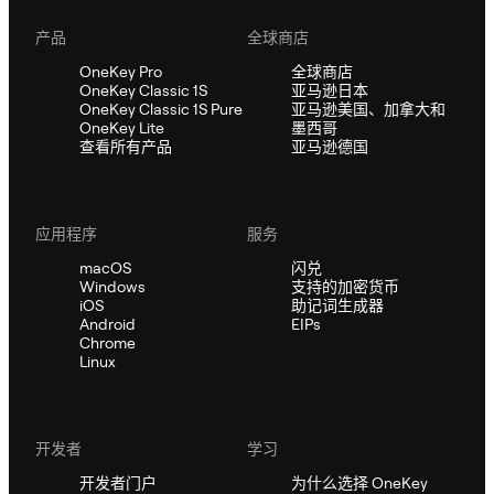
产品
全球商店
OneKey Pro
全球商店
OneKey Classic 1S
亚马逊日本
OneKey Classic 1S Pure
亚马逊美国、加拿大和
OneKey Lite
墨西哥
查看所有产品
亚马逊德国
应用程序
服务
macOS
闪兑
Windows
支持的加密货币
iOS
助记词生成器
Android
EIPs
Chrome
Linux
开发者
学习
开发者门户
为什么选择 OneKey