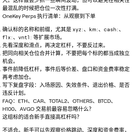
大。这样做会少抓一些瞬间波动，但可以避免在相关性
最混乱的时候把仓位一次性打满。
OneKey Perps 执行清单：从观察到下单
确认标的名称和前缀，尤其是
xyz:
、
km:
、
cash:
、
flx:
、
vntl:
等扩展市场。
先看深度和滑点，再决定杠杆，不要反过来。
把同向相关仓位合并计算，不要把每个标的都当成独立
机会。
事件前降低杠杆，事件后等价差、盘口和资金费率稳定
再考虑加仓。
写下复盘字段：入场原因、失效条件、退出价格、是否
违反计划。
FAQ：ETH、CAR、TOTAL2、OTHERS、BTCD、
H100、AVGO 交易前最容易忽略什么？
这组标的适合新手直接高杠杆吗？
不适合。新手可以先观察价格跳动、深度和资金费率，