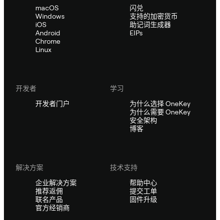
macOS
闪兑
Windows
支持的加密货币
iOS
助记词生成器
Android
EIPs
Chrome
Linux
开发者
学习
开发者门户
为什么选择 OneKey
为什么需要 OneKey
安全架构
博客
解决方案
技术支持
企业解决方案
帮助中心
推荐返佣
提交工单
联名产品
固件升级
官方经销商