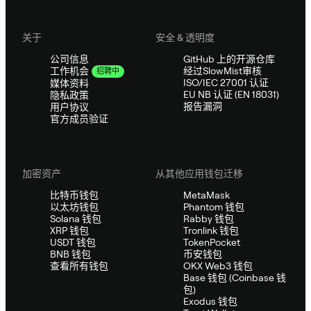
关于
安全 & 透明度
公司信息
GitHub 上的开源仓库
经过SlowMist审核
工作机会
招聘中
ISO/IEC 27001 认证
媒体资料
EU NB 认证 (EN 18031)
隐私政策
报告漏洞
用户协议
官方成员验证
加密资产
从其他应用钱包迁移
比特币钱包
MetaMask
以太坊钱包
Phantom 钱包
Solana 钱包
Rabby 钱包
XRP 钱包
Tronlink 钱包
USDT 钱包
TokenPocket
BNB 钱包
币安钱包
查看所有钱包
OKX Web3 钱包
Base 钱包 (Coinbase 钱
包)
Exodus 钱包