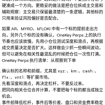
硬凑成一个方向。更稳妥的做法是把仓位拆成主交易和
辅助观察：主交易只保留最清楚的一条逻辑，其他标的
只用来验证风险偏好是否配合。
如果 AR、MYRO、kFLOKI 中有一个标的提前走出方
向，另外几个标的没有确认，OneKey Perps 上的执行
节奏也应该放慢。先用小仓位测试深度和滑点，再根据
成交质量决定是否扩大。这样做会少抓一些瞬间波动，
但可以避免在相关性最混乱的时候把仓位一次性打满。
OneKey Perps 执行清单：从观察到下单
确认标的名称和前缀，尤其是
xyz:
、
km:
、
cash:
、
flx:
、
vntl:
等扩展市场。
先看深度和滑点，再决定杠杆，不要反过来。
把同向相关仓位合并计算，不要把每个标的都当成独立
机会。
事件前降低杠杆，事件后等价差、盘口和资金费率稳定