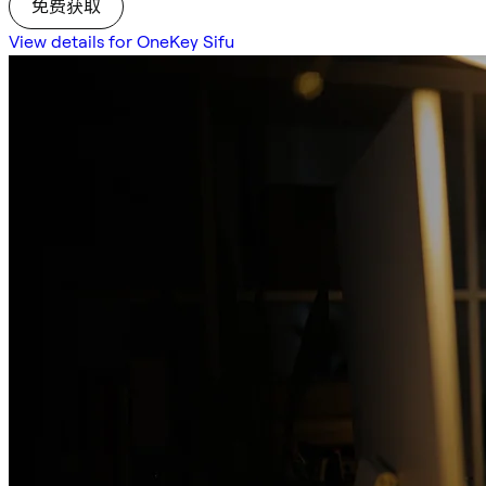
免费获取
View details for OneKey Sifu