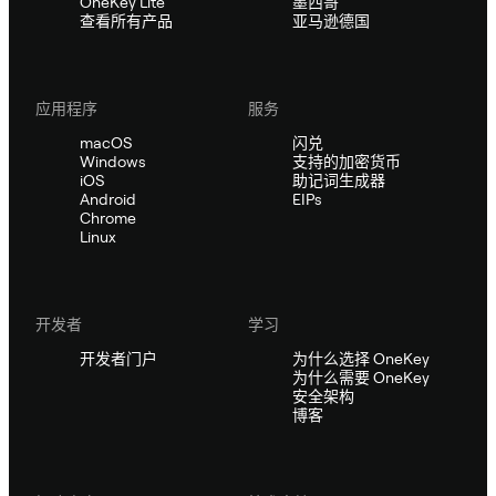
OneKey Lite
墨西哥
查看所有产品
亚马逊德国
应用程序
服务
macOS
闪兑
Windows
支持的加密货币
iOS
助记词生成器
Android
EIPs
Chrome
Linux
开发者
学习
开发者门户
为什么选择 OneKey
为什么需要 OneKey
安全架构
博客