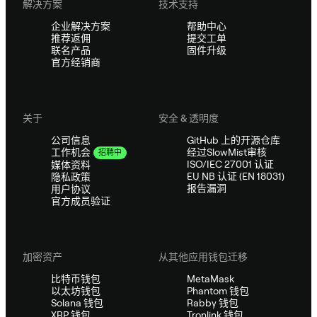
解决方案
技术支持
企业解决方案
帮助中心
推荐返佣
提交工单
联名产品
固件升级
官方经销商
关于
安全 & 透明度
公司信息
GitHub 上的开源仓库
经过SlowMist审核
工作机会
招聘中
ISO/IEC 27001 认证
媒体资料
EU NB 认证 (EN 18031)
隐私政策
报告漏洞
用户协议
官方成员验证
加密资产
从其他应用钱包迁移
比特币钱包
MetaMask
以太坊钱包
Phantom 钱包
Solana 钱包
Rabby 钱包
XRP 钱包
Tronlink 钱包