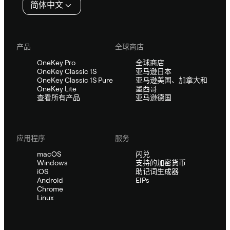
简体中文
产品
全球商店
OneKey Pro
全球商店
OneKey Classic 1S
亚马逊日本
OneKey Classic 1S Pure
亚马逊美国、加拿大和
OneKey Lite
墨西哥
查看所有产品
亚马逊德国
应用程序
服务
macOS
闪兑
Windows
支持的加密货币
iOS
助记词生成器
Android
EIPs
Chrome
Linux