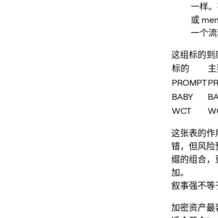
一样。
或 me
一个流
这组标的到底
标的
主
PROMPT
P
BABY
B
WCT
W
这张表的作
错，但风险预
缀的组合，
加。
叙事强不等于
加密资产最