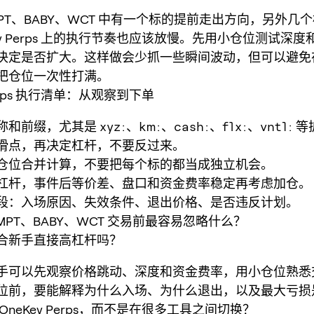
MPT、BABY、WCT 中有一个标的提前走出方向，另外几
ey Perps 上的执行节奏也应该放慢。先用小仓位测试深
决定是否扩大。这样做会少抓一些瞬间波动，但可以避免
把仓位一次性打满。
Perps 执行清单：从观察到下单
称和前缀，尤其是
xyz:
、
km:
、
cash:
、
flx:
、
vntl:
等
滑点，再决定杠杆，不要反过来。
仓位合并计算，不要把每个标的都当成独立机会。
杠杆，事件后等价差、盘口和资金费率稳定再考虑加仓。
段：入场原因、失效条件、退出价格、是否违反计划。
OMPT、BABY、WCT 交易前最容易忽略什么？
合新手直接高杠杆吗？
手可以先观察价格跳动、深度和资金费率，用小仓位熟悉
位前，要能解释为什么入场、为什么退出，以及最大亏损
OneKey Perps，而不是在很多工具之间切换？