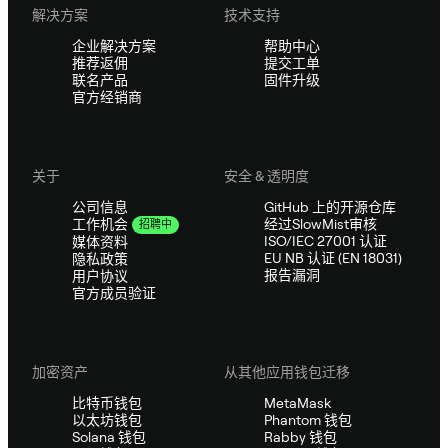
解决方案
技术支持
企业解决方案
帮助中心
推荐返佣
提交工单
联名产品
固件升级
官方经销商
关于
安全 & 透明度
公司信息
GitHub 上的开源仓库
经过SlowMist审核
工作机会
招聘中
ISO/IEC 27001 认证
媒体资料
EU NB 认证 (EN 18031)
隐私政策
报告漏洞
用户协议
官方成员验证
加密资产
从其他应用钱包迁移
比特币钱包
MetaMask
以太坊钱包
Phantom 钱包
Solana 钱包
Rabby 钱包