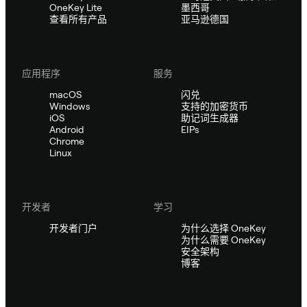
OneKey Lite
墨西哥
查看所有产品
亚马逊德国
应用程序
服务
macOS
闪兑
Windows
支持的加密货币
iOS
助记词生成器
Android
EIPs
Chrome
Linux
开发者
学习
开发者门户
为什么选择 OneKey
为什么需要 OneKey
安全架构
博客