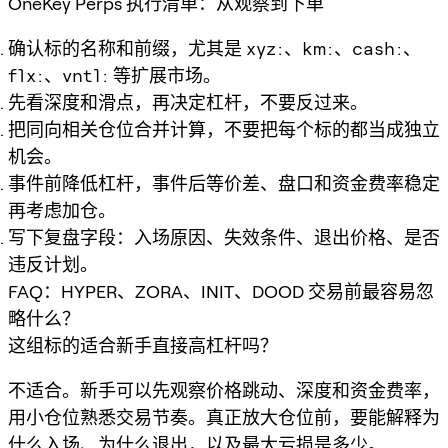
OneKey Perps 执行清单：从观察到下单
确认标的名称和前缀，尤其是
xyz:
、
km:
、
cash:
、
flx:
、
vntl:
等扩展市场。
先看深度和滑点，再决定杠杆，不要反过来。
把同向相关仓位合并计算，不要把每个标的都当成独立
机会。
事件前降低杠杆，事件后等价差、盘口和资金费率稳定
再考虑加仓。
写下复盘字段：入场原因、失效条件、退出价格、是否
违反计划。
FAQ：HYPER、ZORA、INIT、DOOD 交易前最容易忽
略什么？
这组标的适合新手直接高杠杆吗？
不适合。新手可以先观察价格跳动、深度和资金费率，
用小仓位熟悉交易节奏。真正放大仓位前，要能解释为
什么入场、为什么退出，以及最大亏损是多少。