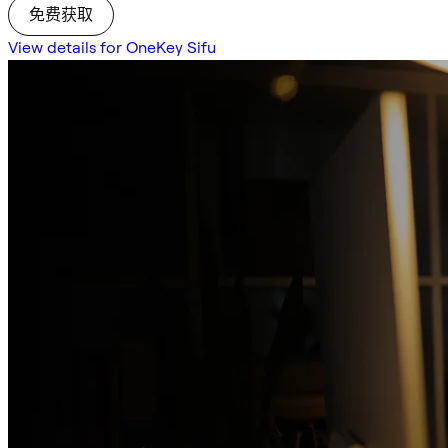
免费获取
View details for OneKey Sifu