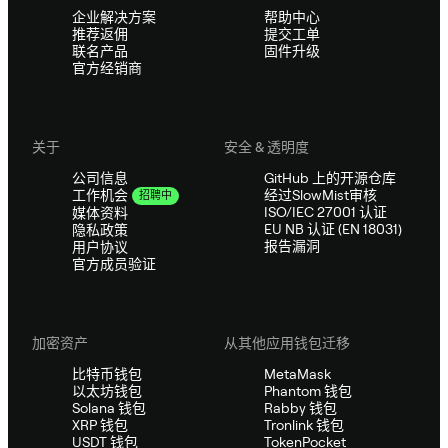
企业解决方案
帮助中心
推荐返佣
提交工单
联名产品
固件升级
官方经销商
关于
安全 & 透明度
公司信息
GitHub 上的开源仓库
经过SlowMist审核
工作机会
招聘中
ISO/IEC 27001 认证
媒体资料
EU NB 认证 (EN 18031)
隐私政策
报告漏洞
用户协议
官方成员验证
加密资产
从其他应用钱包迁移
比特币钱包
MetaMask
以太坊钱包
Phantom 钱包
Solana 钱包
Rabby 钱包
XRP 钱包
Tronlink 钱包
USDT 钱包
TokenPocket