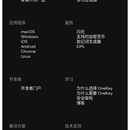
应用程序
服务
macOS
闪兑
Windows
支持的加密货币
iOS
助记词生成器
Android
EIPs
Chrome
Linux
开发者
学习
开发者门户
为什么选择 OneKey
为什么需要 OneKey
安全架构
博客
解决方案
技术支持