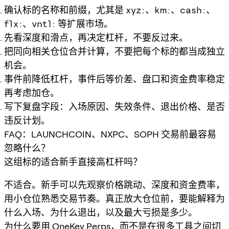
确认标的名称和前缀，尤其是
xyz:
、
km:
、
cash:
、
flx:
、
vntl:
等扩展市场。
先看深度和滑点，再决定杠杆，不要反过来。
把同向相关仓位合并计算，不要把每个标的都当成独立
机会。
事件前降低杠杆，事件后等价差、盘口和资金费率稳定
再考虑加仓。
写下复盘字段：入场原因、失效条件、退出价格、是否
违反计划。
FAQ：LAUNCHCOIN、NXPC、SOPH 交易前最容易
忽略什么？
这组标的适合新手直接高杠杆吗？
不适合。新手可以先观察价格跳动、深度和资金费率，
用小仓位熟悉交易节奏。真正放大仓位前，要能解释为
什么入场、为什么退出，以及最大亏损是多少。
为什么要用 OneKey Perps，而不是在很多工具之间切