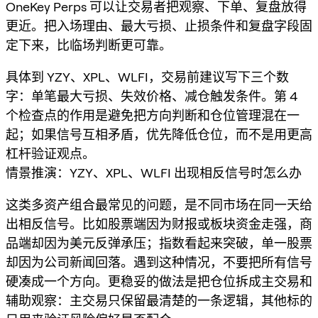
OneKey Perps 可以让交易者把观察、下单、复盘放得
更近。把入场理由、最大亏损、止损条件和复盘字段固
定下来，比临场判断更可靠。
具体到 YZY、XPL、WLFI，交易前建议写下三个数
字：单笔最大亏损、失效价格、减仓触发条件。第 4
个检查点的作用是避免把方向判断和仓位管理混在一
起；如果信号互相矛盾，优先降低仓位，而不是用更高
杠杆验证观点。
情景推演：YZY、XPL、WLFI 出现相反信号时怎么办
这类多资产组合最常见的问题，是不同市场在同一天给
出相反信号。比如股票端因为财报或板块资金走强，商
品端却因为美元反弹承压；指数看起来突破，单一股票
却因为公司新闻回落。遇到这种情况，不要把所有信号
硬凑成一个方向。更稳妥的做法是把仓位拆成主交易和
辅助观察：主交易只保留最清楚的一条逻辑，其他标的