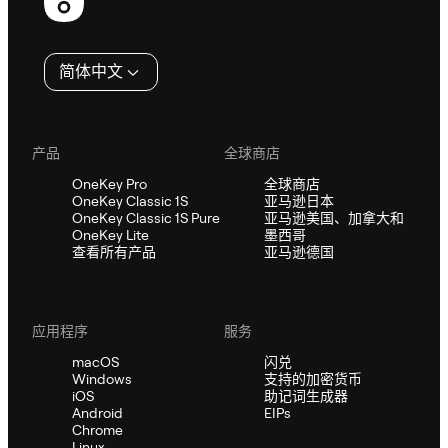
脚
简体中文
产品
全球商店
OneKey Pro
全球商店
OneKey Classic 1S
亚马逊日本
OneKey Classic 1S Pure
亚马逊美国、加拿大和
OneKey Lite
墨西哥
查看所有产品
亚马逊德国
应用程序
服务
macOS
闪兑
Windows
支持的加密货币
iOS
助记词生成器
Android
EIPs
Chrome
Linux