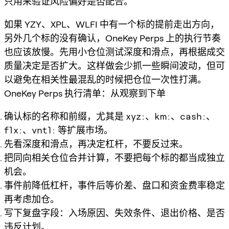
只用来验证风险偏好是否配合。
如果 YZY、XPL、WLFI 中有一个标的提前走出方向，
另外几个标的没有确认，OneKey Perps 上的执行节奏
也应该放慢。先用小仓位测试深度和滑点，再根据成交
质量决定是否扩大。这样做会少抓一些瞬间波动，但可
以避免在相关性最混乱的时候把仓位一次性打满。
OneKey Perps 执行清单：从观察到下单
确认标的名称和前缀，尤其是
xyz:
、
km:
、
cash:
、
flx:
、
vntl:
等扩展市场。
先看深度和滑点，再决定杠杆，不要反过来。
把同向相关仓位合并计算，不要把每个标的都当成独立
机会。
事件前降低杠杆，事件后等价差、盘口和资金费率稳定
再考虑加仓。
写下复盘字段：入场原因、失效条件、退出价格、是否
违反计划。