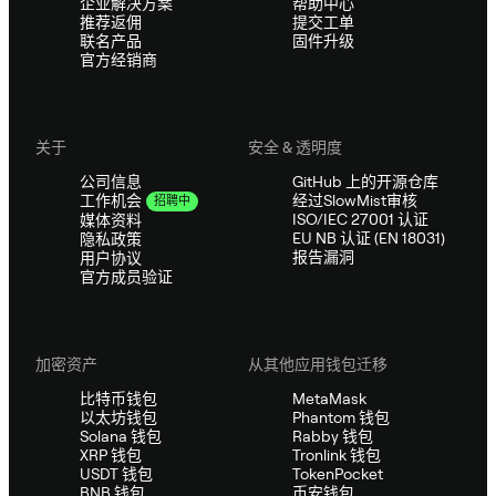
企业解决方案
帮助中心
推荐返佣
提交工单
联名产品
固件升级
官方经销商
关于
安全 & 透明度
公司信息
GitHub 上的开源仓库
经过SlowMist审核
工作机会
招聘中
ISO/IEC 27001 认证
媒体资料
EU NB 认证 (EN 18031)
隐私政策
报告漏洞
用户协议
官方成员验证
加密资产
从其他应用钱包迁移
比特币钱包
MetaMask
以太坊钱包
Phantom 钱包
Solana 钱包
Rabby 钱包
XRP 钱包
Tronlink 钱包
USDT 钱包
TokenPocket
BNB 钱包
币安钱包