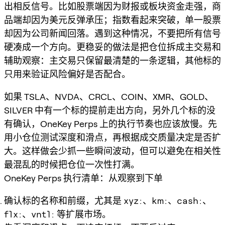
出相反信号。比如股票端因为财报或板块资金走强，商
品端却因为美元反弹承压；指数看起来突破，单一股票
却因为公司新闻回落。遇到这种情况，不要把所有信号
硬凑成一个方向。更稳妥的做法是把仓位拆成主交易和
辅助观察：主交易只保留最清楚的一条逻辑，其他标的
只用来验证风险偏好是否配合。
如果 TSLA、NVDA、CRCL、COIN、XMR、GOLD、
SILVER 中有一个标的提前走出方向，另外几个标的没
有确认，OneKey Perps 上的执行节奏也应该放慢。先
用小仓位测试深度和滑点，再根据成交质量决定是否扩
大。这样做会少抓一些瞬间波动，但可以避免在相关性
最混乱的时候把仓位一次性打满。
OneKey Perps 执行清单：从观察到下单
确认标的名称和前缀，尤其是
xyz:
、
km:
、
cash:
、
flx:
、
vntl:
等扩展市场。