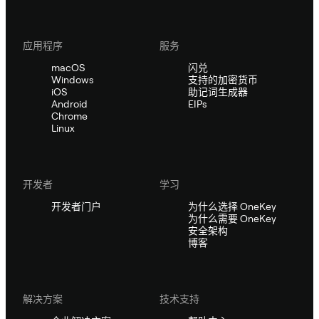
应用程序
服务
macOS
闪兑
Windows
支持的加密货币
iOS
助记词生成器
Android
EIPs
Chrome
Linux
开发者
学习
开发者门户
为什么选择 OneKey
为什么需要 OneKey
安全架构
博客
解决方案
技术支持