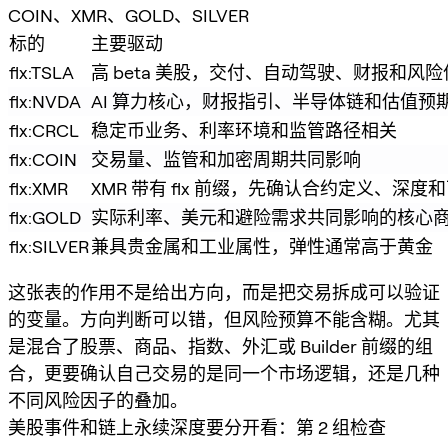
COIN、XMR、GOLD、SILVER
标的
主要驱动
flx:TSLA
高 beta 美股，交付、自动驾驶、财报和风
flx:NVDA
AI 算力核心，财报指引、半导体链和估值预
flx:CRCL
稳定币业务、利率环境和监管路径相关
flx:COIN
交易量、监管和加密周期共同影响
flx:XMR
XMR 带有 flx 前缀，先确认合约定义、深
flx:GOLD
实际利率、美元和避险需求共同影响的核心
flx:SILVER
兼具贵金属和工业属性，弹性通常高于黄金
这张表的作用不是给出方向，而是把交易拆成可以验证
的变量。方向判断可以错，但风险预算不能含糊。尤其
是混合了股票、商品、指数、外汇或 Builder 前缀的组
合，更要确认自己交易的是同一个市场逻辑，还是几种
不同风险因子的叠加。
美股事件和链上永续深度要分开看：第 2 组检查