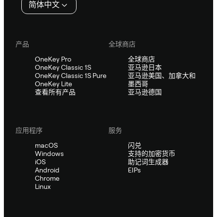
简体中文
产品
全球商店
OneKey Pro
全球商店
OneKey Classic 1S
亚马逊日本
OneKey Classic 1S Pure
亚马逊美国、加拿大和
OneKey Lite
墨西哥
查看所有产品
亚马逊德国
应用程序
服务
macOS
闪兑
Windows
支持的加密货币
iOS
助记词生成器
Android
EIPs
Chrome
Linux