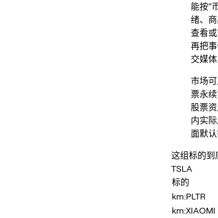
能按“
绪、商
查看或
再把事
交媒体
市场可
票永续
股票资产
内实际展
面默认
这组标的到底在
TSLA
标的
km:PLTR
km:XIAOMI