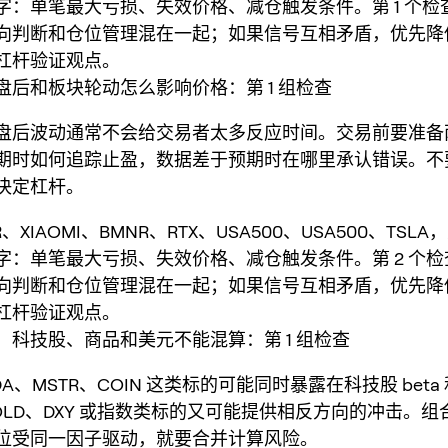
字：单笔最大亏损、失效价格、减仓触发条件。第 1 个检
向判断和仓位管理混在一起；如果信号互相矛盾，优先降
杠杆验证观点。
盘后和板块轮动怎么影响价格：第 1 组检查
盘后波动通常不会给交易者太多反应时间。交易前要准备
期时如何追踪止盈，数据差于预期时在哪里承认错误。不
决定杠杆。
R、XIAOMI、BMNR、RTX、USA500、USA500、TSL
字：单笔最大亏损、失效价格、减仓触发条件。第 2 个
向判断和仓位管理混在一起；如果信号互相矛盾，优先降
杠杆验证观点。
：科技股、商品和美元不能混算：第 1 组检查
VDA、MSTR、COIN 这类标的可能同时暴露在科技股 bet
OLD、DXY 或指数类标的又可能提供相反方向的冲击。组
位受同一因子驱动，就要合并计算风险。