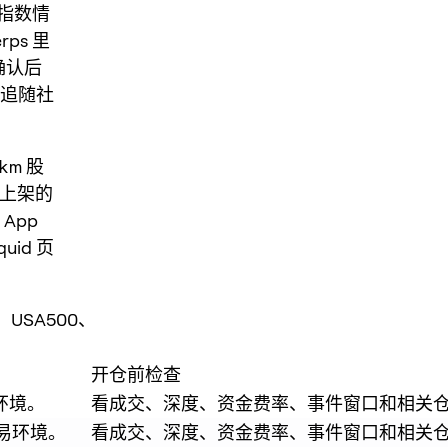
指数情
ps 里
确认后
追随社
km
股
方上架的
 App
id 页
、USA500、
开仓前检查
环境。
看成交、深度、资金费率、事件窗口和相关
交易环境。
看成交、深度、资金费率、事件窗口和相关