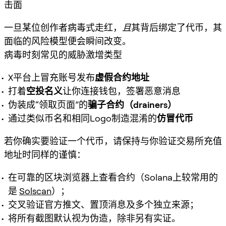
击面
一旦某位创作者病毒式走红，
且
其背后绑定了代币，其
面临的风险模型便会瞬间改变。
病毒时刻常见的威胁激增类型
X平台上冒充账号发布
虚假合约地址
打着
空投名义
让你连接钱包，签署恶意消息
伪装成“领取页面”的
骗子合约（drainers）
通过类似币名和相同Logo制造混淆的
仿冒代币
若你确实要验证一个代币，请保持与你验证交易所充值
地址时同样的谨慎：
在可靠的区块浏览器上查看合约（Solana上较常用的
是
Solscan
）；
交叉验证官方推文、置顶消息及多个独立来源；
将所有截图默认视为伪造，除非另有实证。