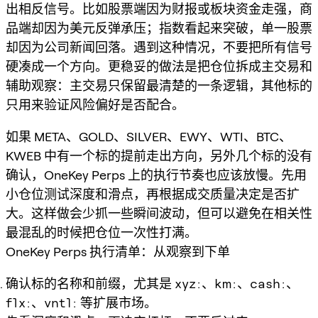
出相反信号。比如股票端因为财报或板块资金走强，商
品端却因为美元反弹承压；指数看起来突破，单一股票
却因为公司新闻回落。遇到这种情况，不要把所有信号
硬凑成一个方向。更稳妥的做法是把仓位拆成主交易和
辅助观察：主交易只保留最清楚的一条逻辑，其他标的
只用来验证风险偏好是否配合。
如果 META、GOLD、SILVER、EWY、WTI、BTC、
KWEB 中有一个标的提前走出方向，另外几个标的没有
确认，OneKey Perps 上的执行节奏也应该放慢。先用
小仓位测试深度和滑点，再根据成交质量决定是否扩
大。这样做会少抓一些瞬间波动，但可以避免在相关性
最混乱的时候把仓位一次性打满。
OneKey Perps 执行清单：从观察到下单
确认标的名称和前缀，尤其是
xyz:
、
km:
、
cash:
、
flx:
、
vntl:
等扩展市场。