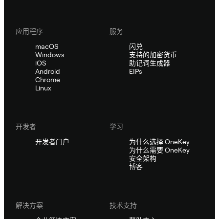
应用程序
服务
macOS
闪兑
Windows
支持的加密货币
iOS
助记词生成器
Android
EIPs
Chrome
Linux
开发者
学习
开发者门户
为什么选择 OneKey
为什么需要 OneKey
安全架构
博客
解决方案
技术支持