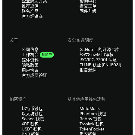
企业解决方案
帮助中心
推荐返佣
提交工单
联名产品
固件升级
官方经销商
关于
安全 & 透明度
公司信息
GitHub 上的开源仓库
经过SlowMist审核
工作机会
招聘中
ISO/IEC 27001 认证
媒体资料
EU NB 认证 (EN 18031)
隐私政策
报告漏洞
用户协议
官方成员验证
加密资产
从其他应用钱包迁移
比特币钱包
MetaMask
以太坊钱包
Phantom 钱包
Solana 钱包
Rabby 钱包
XRP 钱包
Tronlink 钱包
USDT 钱包
TokenPocket
BNB 钱包
币安钱包