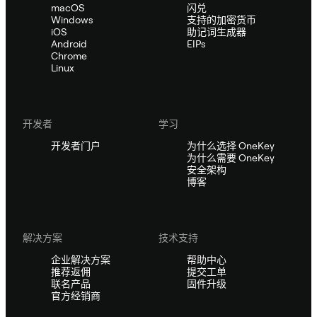
macOS
闪兑
Windows
支持的加密货币
iOS
助记词生成器
Android
EIPs
Chrome
Linux
开发者
学习
开发者门户
为什么选择 OneKey
为什么需要 OneKey
安全架构
博客
解决方案
技术支持
企业解决方案
帮助中心
推荐返佣
提交工单
联名产品
固件升级
官方经销商