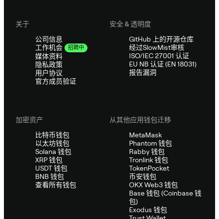
关于
安全 & 透明度
公司信息
GitHub 上的开源仓库
经过SlowMist审核
工作机会
招聘中
ISO/IEC 27001 认证
媒体资料
EU NB 认证 (EN 18031)
隐私政策
报告漏洞
用户协议
官方成员验证
加密资产
从其他应用钱包迁移
比特币钱包
MetaMask
以太坊钱包
Phantom 钱包
Solana 钱包
Rabby 钱包
XRP 钱包
Tronlink 钱包
USDT 钱包
TokenPocket
BNB 钱包
币安钱包
查看所有钱包
OKX Web3 钱包
Base 钱包 (Coinbase 钱
包)
Exodus 钱包
Trust Wallet