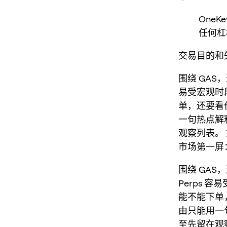
One
任何杠
交易目的和失
围绕 GAS
易受宏观时段
单，还要看
一句热点解
观察列表。
市场第一屏
围绕 GA
Perps 容
能不能下单
由只能用一
至先留在观