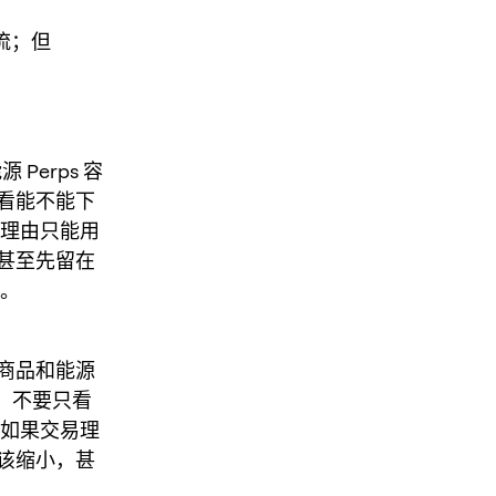
作流；但
Perps 容
只看能不能下
易理由只能用
甚至先留在
轻。
。商品和能源
 里，不要只看
 如果交易理
该缩小，甚