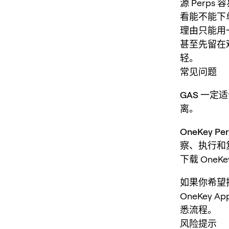
源 Perps
看能不能下
理由只能用
甚至先留在
轻。
常见问题
GAS 一定
离。
OneKey 
察、执行和
下载 One
如果你希望
OneKey A
悉流程。
风险提示