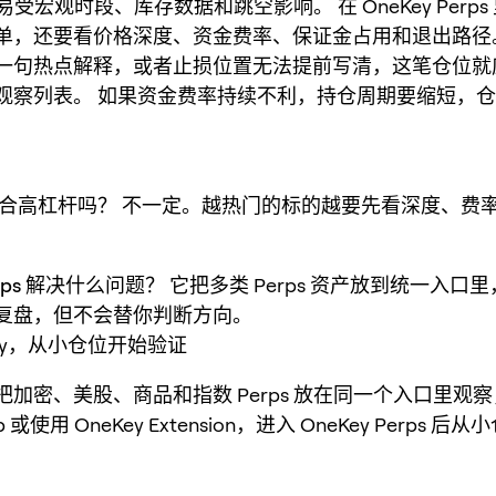
 容易受宏观时段、库存数据和跳空影响。 在 OneKey Perp
单，还要看价格深度、资金费率、保证金占用和退出路径
一句热点解释，或者止损位置无法提前写清，这笔仓位就
观察列表。 如果资金费率持续不利，持仓周期要缩短，
适合高杠杆吗？
不一定。越热门的标的越要先看深度、费
Perps 解决什么问题？
它把多类 Perps 资产放到统一入口
复盘，但不会替你判断方向。
Key，从小仓位开始验证
把加密、美股、商品和指数 Perps 放在同一个入口里观
pp 或使用 OneKey Extension，进入 OneKey Perps 