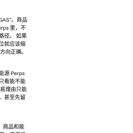
AS”。商品
rps 里，不
路径。 如果
位就应该缩
明方向正确。
 Perps
要只看能不能
交易理由只能
，甚至先留
”。商品和能