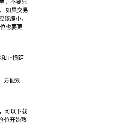
s 里，不要只
。 如果交易
应该缩小，
仓位也要更
率和止损距
里，方便观
察，可以下载
后从小仓位开始熟