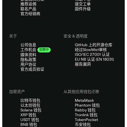
推荐返佣
提交工单
联名产品
固件升级
官方经销商
关于
安全 & 透明度
公司信息
GitHub 上的开源仓库
经过SlowMist审核
工作机会
招聘中
ISO/IEC 27001 认证
媒体资料
EU NB 认证 (EN 18031)
隐私政策
报告漏洞
用户协议
官方成员验证
加密资产
从其他应用钱包迁移
比特币钱包
MetaMask
以太坊钱包
Phantom 钱包
Solana 钱包
Rabby 钱包
XRP 钱包
Tronlink 钱包
USDT 钱包
TokenPocket
BNB 钱包
币安钱包