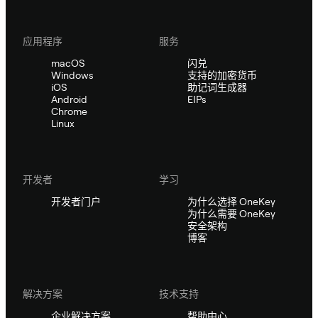
应用程序
服务
macOS
闪兑
Windows
支持的加密货币
iOS
助记词生成器
Android
EIPs
Chrome
Linux
开发者
学习
开发者门户
为什么选择 OneKey
为什么需要 OneKey
安全架构
博客
解决方案
技术支持
企业解决方案
帮助中心