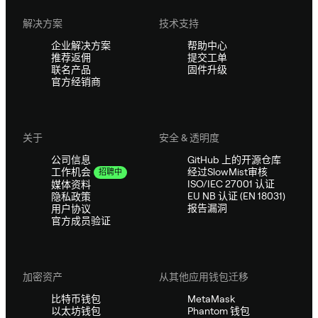
解决方案
技术支持
企业解决方案
帮助中心
推荐返佣
提交工单
联名产品
固件升级
官方经销商
关于
安全 & 透明度
公司信息
GitHub 上的开源仓库
经过SlowMist审核
工作机会
招聘中
ISO/IEC 27001 认证
媒体资料
EU NB 认证 (EN 18031)
隐私政策
报告漏洞
用户协议
官方成员验证
加密资产
从其他应用钱包迁移
比特币钱包
MetaMask
以太坊钱包
Phantom 钱包