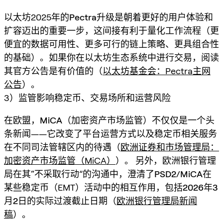
以太坊2025年的
Pectra
升级是朝着更好的用户体验和
扩容迈出的重要一步，这间接有利于量化工作流程（更
便宜的数据可用性、更多可行的链上策略、更具组合性
的基础）。如果你在以太坊生态系统中进行交易，阅读
其官方公告是有价值的（
以太坊基金会：Pectra主网
公告
）。
3）监管影响稳定币、交易场所和运营风险
在欧盟，
MiCA
（加密资产市场监管）不仅仅是一个头
条新闻——它改变了平台运营方式以及稳定币相关服务
在不同司法管辖区内的待遇（
欧洲证券和市场管理局：
加密资产市场监管（MiCA）
）。 另外，欧洲银行管理
局在其“不采取行动”的沟通中，澄清了
PSD2/MiCA
在
某些稳定币（EMT）活动中的相互作用，包括
2026年3
月2日
的实际过渡截止日期（
欧洲银行管理局新闻
稿
）。