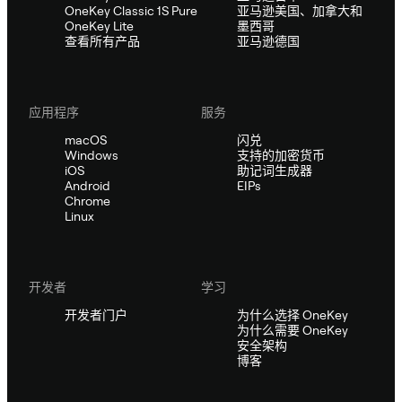
OneKey Classic 1S Pure
亚马逊美国、加拿大和
OneKey Lite
墨西哥
查看所有产品
亚马逊德国
应用程序
服务
macOS
闪兑
Windows
支持的加密货币
iOS
助记词生成器
Android
EIPs
Chrome
Linux
开发者
学习
开发者门户
为什么选择 OneKey
为什么需要 OneKey
安全架构
博客