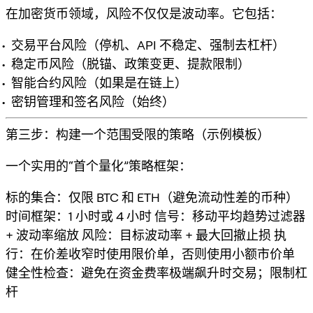
在加密货币领域，风险不仅仅是波动率。它包括：
交易平台风险（停机、API 不稳定、强制去杠杆）
稳定币风险（脱锚、政策变更、提款限制）
智能合约风险（如果是在链上）
密钥管理和签名风险（始终）
第三步：构建一个范围受限的策略（示例模板）
一个实用的“首个量化”策略框架：
标的集合
：仅限 BTC 和 ETH（避免流动性差的币种）
时间框架
：1 小时或 4 小时
信号
：移动平均趋势过滤器
+ 波动率缩放
风险
：目标波动率 + 最大回撤止损
执
行
：在价差收窄时使用限价单，否则使用小额市价单
健全性检查
：避免在资金费率极端飙升时交易；限制杠
杆