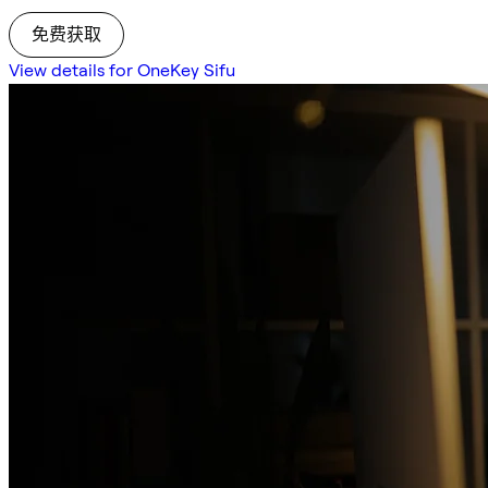
免费获取
View details for OneKey Sifu